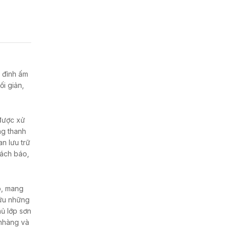
a đình ấm
i giản,
được xử
ng thanh
an lưu trữ
sách báo,
p, mang
hữu những
ủ lớp sơn
 nhàng và