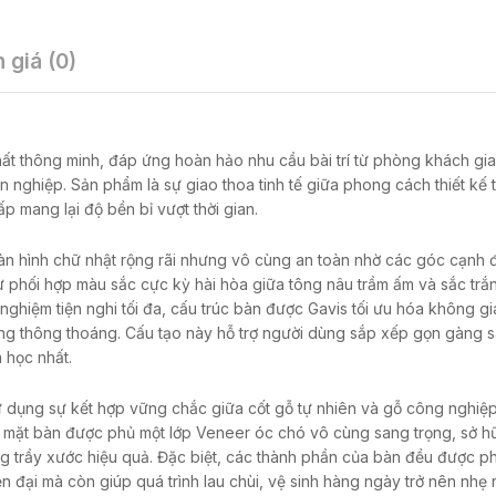
 giá (0)
thất thông minh, đáp ứng hoàn hảo nhu cầu bài trí từ phòng khách gi
ghiệp. Sản phẩm là sự giao thoa tinh tế giữa phong cách thiết kế tố
ấp mang lại độ bền bỉ vượt thời gian.
n hình chữ nhật rộng rãi nhưng vô cùng an toàn nhờ các góc cạnh 
sự phối hợp màu sắc cực kỳ hài hòa giữa tông nâu trầm ấm và sắc trắ
 nghiệm tiện nghi tối đa, cấu trúc bàn được Gavis tối ưu hóa không gi
rỗng thông thoáng. Cấu tạo này hỗ trợ người dùng sắp xếp gọn gàng 
 học nhất.
sử dụng sự kết hợp vững chắc giữa cốt gỗ tự nhiên và gỗ công nghiệ
c. Bề mặt bàn được phủ một lớp Veneer óc chó vô cùng sang trọng, sở 
 trầy xước hiệu quả. Đặc biệt, các thành phần của bàn đều được ph
 đại mà còn giúp quá trình lau chùi, vệ sinh hàng ngày trở nên nhẹ