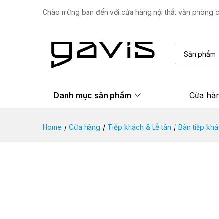
Bàn KB001
Chào mừng bạn đến với cửa hàng nội thất văn phòng ca
Mô tả sản phẩm
Thông số
Đánh giá
Sản phẩm
Danh mục sản phẩm
Cửa hà
Home
/
Cửa hàng
/
Tiếp khách & Lễ tân
/
Bàn tiếp kh