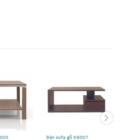
B003
Bàn sofa gỗ KB007
Bàn sofa