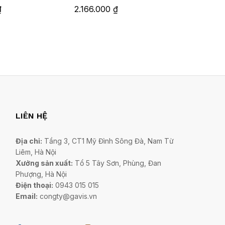
₫
2.166.000
₫
8.160.0
LIÊN HỆ
Địa chỉ:
Tầng 3, CT1 Mỹ Đình Sông Đà, Nam Từ
Liêm, Hà Nội
Xưởng sản xuất:
Tổ 5 Tây Sơn, Phùng, Đan
Phượng, Hà Nội
Điện thoại:
0943 015 015
Email:
congty@gavis.vn