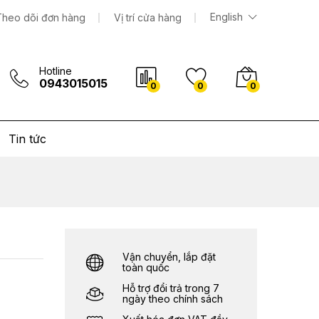
5.030.000
₫
Thêm vào giỏ hàng
English
Theo dõi đơn hàng
Vị trí cửa hàng
Hotline
0943015015
0
0
0
Tin tức
Vận chuyển, lắp đặt
toàn quốc
Hỗ trợ đổi trả trong 7
ngày theo chính sách