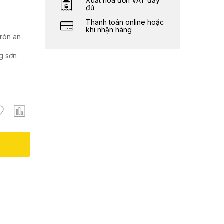
Xuất hóa đơn VAT đầy
đủ
Thanh toán online hoặc
khi nhận hàng
tròn an
g sơn