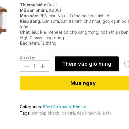
Thương hiệu:
Gavis
Mã sản phẩm:
KB001
Màu sắc:
Phối màu Nâu – Trắng hài hòa, tinh tế
Kiểu dáng:
Bàn sofa/bàn trà hình chữ nhật, góc cạnh bo 
toàn
Chất liệu:
Phủ Veneer óc chó sang trọng, hoàn thiện bằn
High Glossy sáng bóng
Bảo hành:
12 tháng
Quantity:
Bàn
Thêm vào giỏ hàng
KB001
quantity
Mua ngay
Categories:
Bàn tiếp khách
,
Bàn trà
Tags:
bàn tiếp khách
,
bàn trà
,
tiếp khách & lễ tân