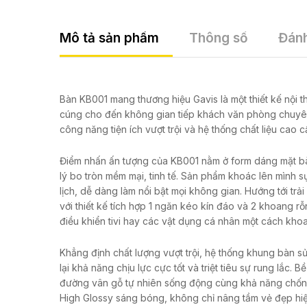
Mô tả sản phẩm
Thông số
Đánh
Bàn KB001 mang thương hiệu Gavis là một thiết kế nội 
cúng cho đến không gian tiếp khách văn phòng chuyên n
công năng tiện ích vượt trội và hệ thống chất liệu cao c
Điểm nhấn ấn tượng của KB001 nằm ở form dáng mặt bà
lý bo tròn mềm mại, tinh tế. Sản phẩm khoác lên mình 
lịch, dễ dàng làm nổi bật mọi không gian. Hướng tới trải
với thiết kế tích hợp 1 ngăn kéo kín đáo và 2 khoang 
điều khiển tivi hay các vật dụng cá nhân một cách khoa
Khẳng định chất lượng vượt trội, hệ thống khung bàn 
lại khả năng chịu lực cực tốt và triệt tiêu sự rung lắ
đường vân gỗ tự nhiên sống động cùng khả năng chống
High Glossy sáng bóng, không chỉ nâng tầm vẻ đẹp hiện