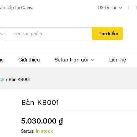
o cấp tại Gavis.
US Dollar
 (0)
Tìm kiếm
ng
Giới thiệu
Setup trọn gói
Liên hệ
ách
/
Bàn KB001
Bàn KB001
5.030.000
₫
Status:
In stock