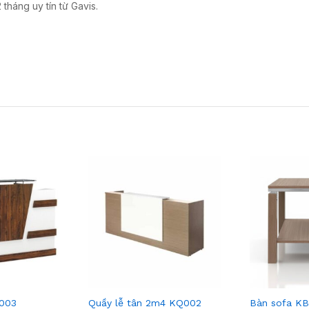
háng uy tín từ Gavis.
Q003
Quầy lễ tân 2m4 KQ002
Bàn sofa K