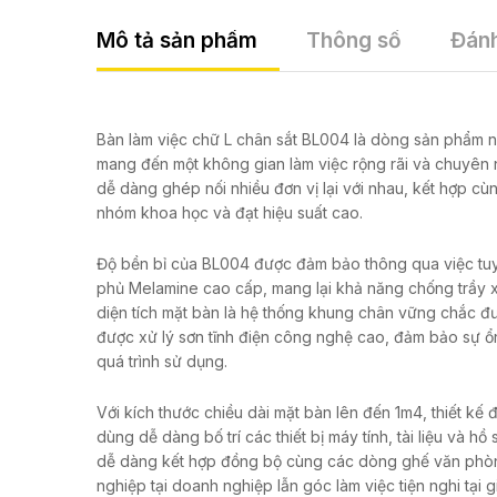
Mô tả sản phẩm
Thông số
Đánh
Bàn làm việc chữ L chân sắt BL004 là dòng sản phẩm nội 
mang đến một không gian làm việc rộng rãi và chuyên 
dễ dàng ghép nối nhiều đơn vị lại với nhau, kết hợp cù
nhóm khoa học và đạt hiệu suất cao.
Độ bền bỉ của BL004 được đảm bảo thông qua việc tuyể
phủ Melamine cao cấp, mang lại khả năng chống trầy xư
diện tích mặt bàn là hệ thống khung chân vững chắc đ
được xử lý sơn tĩnh điện công nghệ cao, đảm bảo sự ổn 
quá trình sử dụng.
Với kích thước chiều dài mặt bàn lên đến 1m4, thiết kế
dùng dễ dàng bố trí các thiết bị máy tính, tài liệu và
dễ dàng kết hợp đồng bộ cùng các dòng ghế văn phòng
nghiệp tại doanh nghiệp lẫn góc làm việc tiện nghi tại g