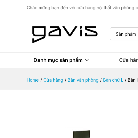
Bàn làm việc chữ L chân sắt
Chào mừng bạn đến với cửa hàng nội thất văn phòng ca
Mô tả sản phẩm
Thông số
Đánh giá
Sản phẩm
Danh mục sản phẩm
Cửa hà
Home
/
Cửa hàng
/
Bàn văn phòng
/
Bàn chữ L
/
Bàn 