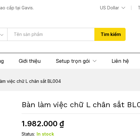
 BL004
o cấp tại Gavis.
US Dollar
 (0)
Tìm kiếm
ng
Giới thiệu
Setup trọn gói
Liên hệ
làm việc chữ L chân sắt BL004
Bàn làm việc chữ L chân sắt BL
1.982.000
₫
Status:
In stock