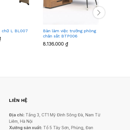
c chữ L BL007
Bàn làm việc trưởng phòng
Bàn chữ 
chân sắt BTP006
₫
3.453.0
8.136.000
₫
LIÊN HỆ
Địa chỉ:
Tầng 3, CT1 Mỹ Đình Sông Đà, Nam Từ
Liêm, Hà Nội
Xưởng sản xuất:
Tổ 5 Tây Sơn, Phùng, Đan