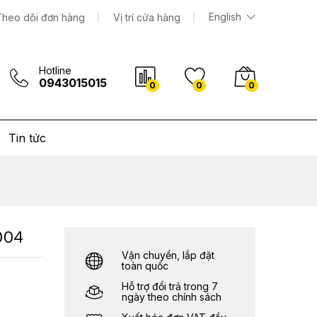
1.982.000
₫
Thêm vào giỏ hàng
English
Theo dõi đơn hàng
Vị trí cửa hàng
Hotline
0943015015
0
0
0
Tin tức
004
Vận chuyển, lắp đặt
toàn quốc
Hỗ trợ đổi trả trong 7
ngày theo chính sách