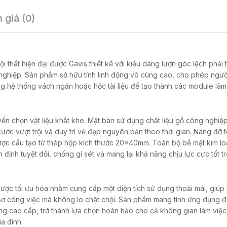
 giá (0)
thất hiện đại được Gavis thiết kế với kiểu dáng lượn góc lệch phải ti
nghiệp. Sản phẩm sở hữu tính linh động vô cùng cao, cho phép ngư
ng hệ thống vách ngăn hoặc hộc tài liệu để tạo thành các module làm
n chọn vật liệu khắt khe. Mặt bàn sử dụng chất liệu gỗ công nghi
ớc vượt trội và duy trì vẻ đẹp nguyên bản theo thời gian. Nâng đỡ 
ược cấu tạo từ thép hộp kích thước 20x40mm. Toàn bộ bề mặt kim lo
định tuyệt đối, chống gỉ sét và mang lại khả năng chịu lực cực tốt t
 được tối ưu hóa nhằm cung cấp một diện tích sử dụng thoải mái, giúp
 hồ sơ công việc mà không lo chật chội. Sản phẩm mang tính ứng dụng 
 cao cấp, trở thành lựa chọn hoàn hảo cho cả không gian làm việ
ia đình.