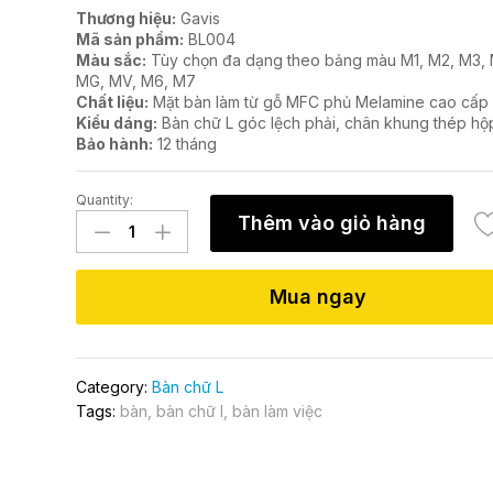
Thương hiệu:
Gavis
Mã sản phẩm:
BL004
Màu sắc:
Tùy chọn đa dạng theo bảng màu M1, M2, M3, 
MG, MV, M6, M7
Chất liệu:
Mặt bàn làm từ gỗ MFC phủ Melamine cao cấp
Kiểu dáng:
Bàn chữ L góc lệch phải, chân khung thép hộ
Bảo hành:
12 tháng
Quantity:
Bàn
Thêm vào giỏ hàng
làm
việc
chữ
Mua ngay
L
chân
sắt
BL004
Category:
Bàn chữ L
quantity
Tags:
bàn
,
bàn chữ l
,
bàn làm việc