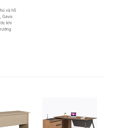
hú và hỗ
, Gavis
ước khi
trường