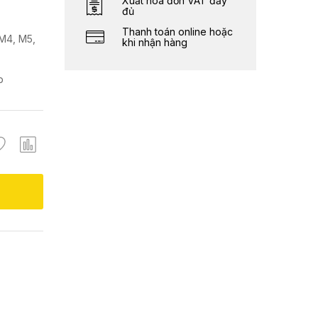
Xuất hóa đơn VAT đầy
đủ
Thanh toán online hoặc
M4, M5,
khi nhận hàng
p