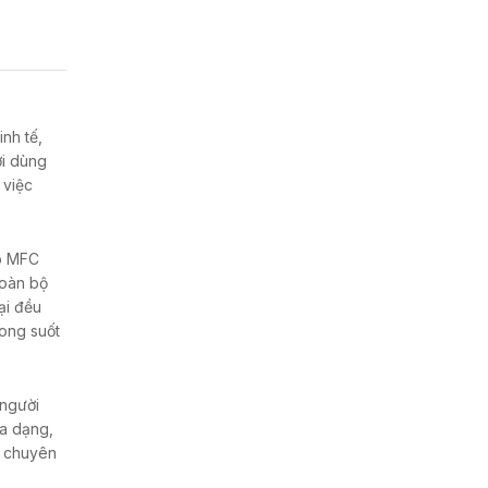
nh tế,
ời dùng
 việc
ệp MFC
toàn bộ
ại đều
rong suốt
 người
đa dạng,
c chuyên