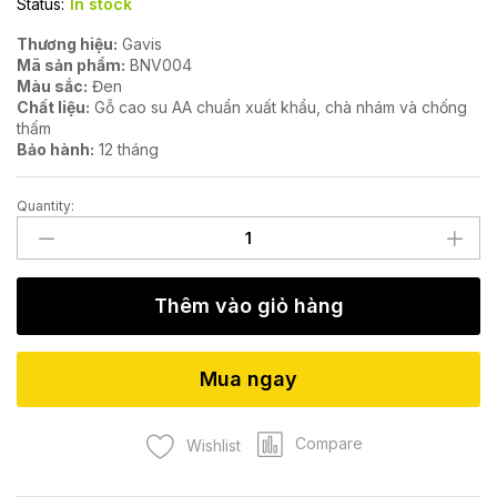
Status:
In stock
Thương hiệu:
Gavis
Mã sản phẩm:
BNV004
Màu sắc:
Đen
Chất liệu:
Gỗ cao su AA chuẩn xuất khẩu, chà nhám và chống
thấm
Bảo hành:
12 tháng
Quantity:
Bàn
làm
việc
gỗ
Thêm vào giỏ hàng
cao
su
BNV004
Mua ngay
quantity
Compare
Wishlist