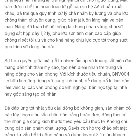
bàn được chế tác hoàn toàn từ gỗ cao su hệ AA chuẩn xuất
khẩu, đã trải qua quy trình xử lý chà nhám kỹ lưỡng và phủ lớp
chống thấm chuyên dụng, giúp bề mặt luôn láng mịn và bền
màu. Nâng đỡ toàn bộ hệ thống là khung chân vững chãi sử
dụng sắt hộp dày 1,2 ly, phủ lớp sơn tĩnh điện cao cấp giúp
chống rỉ sét tối ưu và cho khả năng chịu lực cực tốt trong suốt
quá trình sử dụng lâu dài.
Sự hòa quyện giữa mặt gỗ tự nhiên ấm áp và khung sắt hiện đại
mang đến tính thẩm mỹ cao, tạo nên điểm nhấn trẻ trung và
năng động cho văn phòng. Với kích thước tiêu chuẩn, BNV004
sở hữu tính ứng dụng vô cùng linh hoạt, dễ dàng bố trí làm bàn
làm việc tại các văn phòng doanh nghiệp, bàn học tập tại nhà
hay góc sáng tạo cá nhân.
Để đáp ứng tốt nhất yêu cầu đồng bộ không gian, sản phẩm có
các tùy chọn màu sắc chân bàn trắng hoặc đen, đồng thời có
thể nhận gia công kích thước theo yêu cầu thực tế. Không chỉ
cung cấp sản phẩm chất lượng, Gavis còn hỗ trợ khảo sát mặt
bằng, tư vấn bố trí công năng và dựng layout 3D giúp khách