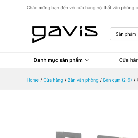
Cụm bàn làm việc 4 người B
Chào mừng bạn đến với cửa hàng nội thất văn phòng ca
Mô tả sản phẩm
Thông số
Đánh giá
Sản phẩm
Danh mục sản phẩm
Cửa hà
Home
/
Cửa hàng
/
Bàn văn phòng
/
Bàn cụm (2-6)
/