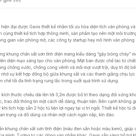
 hiện đại được Gavis thiết kế nhằm tối ưu hóa diện tích văn phòng v
ớn cùng thiết kế tích hợp thông minh, sản phẩm tạo nên một môi trườn
ng gian văn phòng mở, các công ty startup hay mô hình văn phòng c
 khung chân sắt sơn tĩnh điện mang kiểu dáng “gậy bóng chày” mới
lên diện mạo sáng tạo cho văn phòng. Mặt bàn được chế tác từ chất 
g chống xước, chống cong vênh và mối mọt vượt trội, duy trì độ bề
c nhờ sự kết hợp đồng bộ giữa khung sắt và các thanh giằng chịu lự
 chế tối đa tình trạng rung lắc trong suốt quá trình sử dụng.
kích thước chiều dài lên tới 3,2m được bố trí theo dạng đối xứng kh
c, trao đổi thông tin một cách dễ dàng, thuận tiện. Bên cạnh không g
i tích hợp sẵn 2 hộc tủ tiện lợi ngay tại vị trí ngồi. Thiết kế hộc tủ đ
 quan trọng và đồ dùng cá nhân một cách ngăn nắp, kín đáo.
ẫn khung chân sắt sơn tĩnh điện (màu đen sần hoặc màu kem), giúp
ủa mình. Tương tự các dòng sản phẩm khác, Gavis sẵn sàng hỗ trợ k