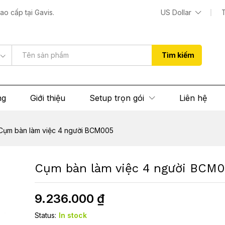
CM005
o cấp tại Gavis.
US Dollar
 (0)
Tìm kiếm
ng
Giới thiệu
Setup trọn gói
Liên hệ
Cụm bàn làm việc 4 người BCM005
Cụm bàn làm việc 4 người BCM
9.236.000
₫
Status:
In stock