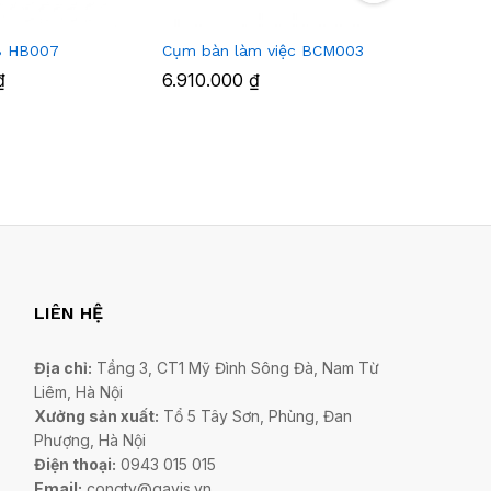
8 HB007
Cụm bàn làm việc BCM003
Bàn họp 
₫
6.910.000
₫
5.654.0
LIÊN HỆ
Địa chỉ:
Tầng 3, CT1 Mỹ Đình Sông Đà, Nam Từ
Liêm, Hà Nội
Xưởng sản xuất:
Tổ 5 Tây Sơn, Phùng, Đan
Phượng, Hà Nội
Điện thoại:
0943 015 015
Email:
congty@gavis.vn