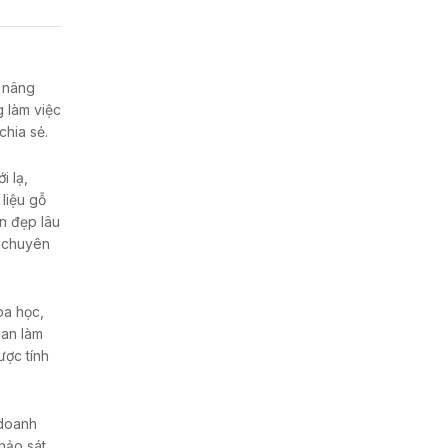
à nâng
g làm việc
hia sẻ.
 lạ,
liệu gỗ
n đẹp lâu
c chuyên
oa học,
ian làm
ược tính
 doanh
hảo sát