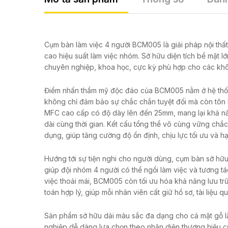
Cụm bàn làm việc 4 người BCM005 là giải pháp nội thất
cao hiệu suất làm việc nhóm. Sở hữu diện tích bề mặt l
chuyên nghiệp, khoa học, cực kỳ phù hợp cho các khô
Điểm nhấn thẩm mỹ độc đáo của BCM005 nằm ở hệ thống
không chỉ đảm bảo sự chắc chắn tuyệt đối mà còn tôn 
MFC cao cấp có độ dày lên đến 25mm, mang lại khả năn
dài cùng thời gian. Kết cấu tổng thể vô cùng vững chắ
dụng, giúp tăng cường độ ổn định, chịu lực tối ưu và hạn
Hướng tới sự tiện nghi cho người dùng, cụm bàn sở hữu 
giúp đội nhóm 4 người có thể ngồi làm việc và tương tá
việc thoải mái, BCM005 còn tối ưu hóa khả năng lưu trữ kh
toán hợp lý, giúp mỗi nhân viên cất giữ hồ sơ, tài liệu
Sản phẩm sở hữu dải màu sắc đa dạng cho cả mặt gỗ l
nghiệp dễ dàng lựa chọn theo nhận diện thương hiệu c