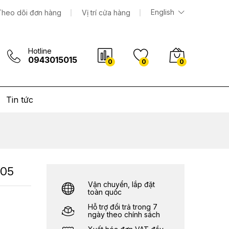
9.236.000
₫
Thêm vào giỏ hàng
English
Theo dõi đơn hàng
Vị trí cửa hàng
Hotline
0943015015
0
0
0
Tin tức
005
Vận chuyển, lắp đặt
toàn quốc
Hỗ trợ đổi trả trong 7
ngày theo chính sách