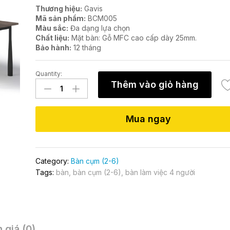
Thương hiệu:
Gavis
Mã sản phẩm:
BCM005
Màu sắc:
Đa dạng lựa chọn
Chất liệu:
Mặt bàn: Gỗ MFC cao cấp dày 25mm.
Bảo hành:
12 tháng
Quantity:
Cụm
Thêm vào giỏ hàng
bàn
làm
việc
Mua ngay
4
người
BCM005
quantity
Category:
Bàn cụm (2-6)
Tags:
bàn
,
bàn cụm (2-6)
,
bàn làm việc 4 người
 giá (0)