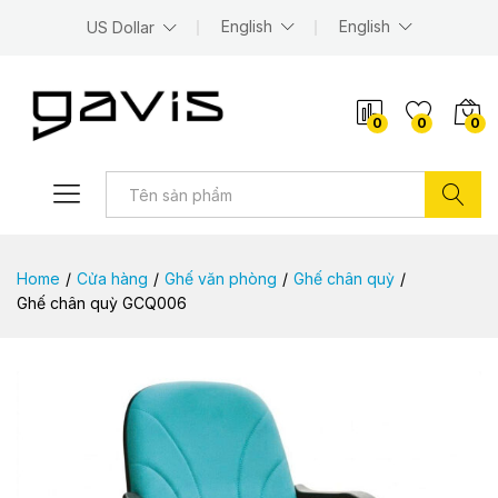
English
English
US Dollar
0
0
0
Tìm kiếm
Home
/
Cửa hàng
/
Ghế văn phòng
/
Ghế chân quỳ
/
Ghế chân quỳ GCQ006