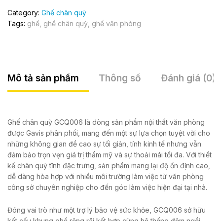
Category:
Ghế chân quỳ
Tags:
ghế
,
ghế chân quỳ
,
ghế văn phòng
Mô tả sản phẩm
Thông số
Đánh giá (0)
Ghế chân quỳ GCQ006 là dòng sản phẩm nội thất văn phòng
được Gavis phân phối, mang đến một sự lựa chọn tuyệt vời cho
những không gian đề cao sự tối giản, tính kinh tế nhưng vẫn
đảm bảo trọn vẹn giá trị thẩm mỹ và sự thoải mái tối đa. Với thiết
kế chân quỳ tĩnh đặc trưng, sản phẩm mang lại độ ổn định cao,
dễ dàng hòa hợp với nhiều môi trường làm việc từ văn phòng
công sở chuyên nghiệp cho đến góc làm việc hiện đại tại nhà.
Đóng vai trò như một trợ lý bảo vệ sức khỏe, GCQ006 sở hữu
kết cấu khung ghế rộng rãi kết hợp cùng hệ thống đệm ngồi