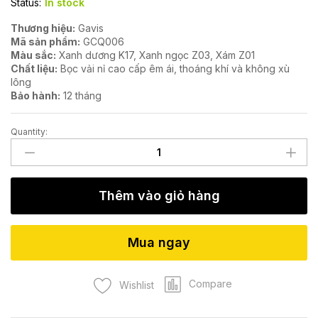
Status:
In stock
Thương hiệu:
Gavis
Mã sản phẩm:
GCQ006
Màu sắc:
Xanh dương K17, Xanh ngọc Z03, Xám Z01
Chất liệu:
Bọc vải nỉ cao cấp êm ái, thoáng khí và không xù
lông
Bảo hành:
12 tháng
Quantity:
Ghế
chân
quỳ
GCQ006
Thêm vào giỏ hàng
quantity
Mua ngay
Compare
Wishlist