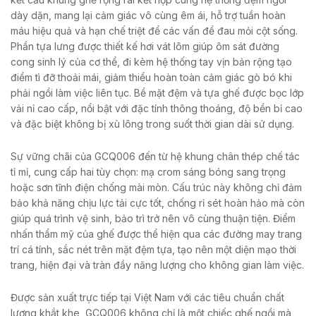
dày dặn, mang lại cảm giác vô cùng êm ái, hỗ trợ tuần hoàn
máu hiệu quả và hạn chế triệt để các vấn đề đau mỏi cột sống.
Phần tựa lưng được thiết kế hơi vát lõm giúp ôm sát đường
cong sinh lý của cơ thể, đi kèm hệ thống tay vịn bản rộng tạo
điểm tì đỡ thoải mái, giảm thiểu hoàn toàn cảm giác gò bó khi
phải ngồi làm việc liên tục. Bề mặt đệm và tựa ghế được bọc lớp
vải nỉ cao cấp, nổi bật với đặc tính thông thoáng, độ bền bỉ cao
và đặc biệt không bị xù lông trong suốt thời gian dài sử dụng.
Sự vững chãi của GCQ006 đến từ hệ khung chân thép chế tác
tỉ mỉ, cung cấp hai tùy chọn: mạ crom sáng bóng sang trọng
hoặc sơn tĩnh điện chống mài mòn. Cấu trúc này không chỉ đảm
bảo khả năng chịu lực tải cực tốt, chống rỉ sét hoàn hảo mà còn
giúp quá trình vệ sinh, bảo trì trở nên vô cùng thuận tiện. Điểm
nhấn thẩm mỹ của ghế được thể hiện qua các đường may trang
trí cá tính, sắc nét trên mặt đệm tựa, tạo nên một diện mạo thời
trang, hiện đại và tràn đầy năng lượng cho không gian làm việc.
Được sản xuất trực tiếp tại Việt Nam với các tiêu chuẩn chất
lượng khắt khe, GCQ006 không chỉ là một chiếc ghế ngồi mà