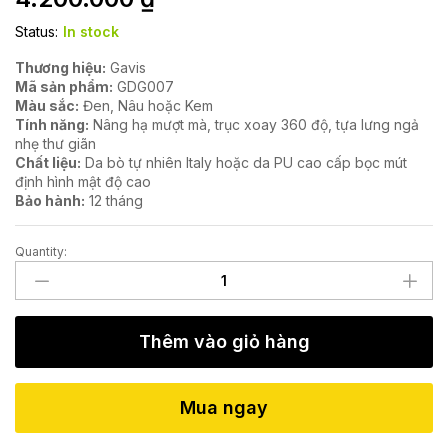
Status:
In stock
Thương hiệu:
Gavis
Mã sản phẩm:
GDG007
Màu sắc:
Đen, Nâu hoặc Kem
Tính năng:
Nâng hạ mượt mà, trục xoay 360 độ, tựa lưng ngả
nhẹ thư giãn
Chất liệu:
Da bò tự nhiên Italy hoặc da PU cao cấp bọc mút
định hình mật độ cao
Bảo hành:
12 tháng
Quantity:
Ghế
giám
đốc
lãnh
Thêm vào giỏ hàng
đạo
bọc
da
Mua ngay
cao
cấp