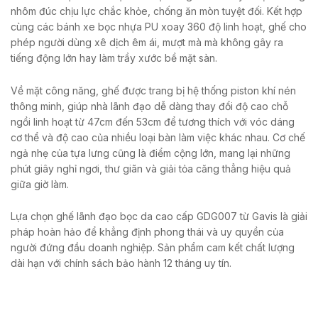
nhôm đúc chịu lực chắc khỏe, chống ăn mòn tuyệt đối. Kết hợp
cùng các bánh xe bọc nhựa PU xoay 360 độ linh hoạt, ghế cho
phép người dùng xê dịch êm ái, mượt mà mà không gây ra
tiếng động lớn hay làm trầy xước bề mặt sàn.
Về mặt công năng, ghế được trang bị hệ thống piston khí nén
thông minh, giúp nhà lãnh đạo dễ dàng thay đổi độ cao chỗ
ngồi linh hoạt từ 47cm đến 53cm để tương thích với vóc dáng
cơ thể và độ cao của nhiều loại bàn làm việc khác nhau. Cơ chế
ngả nhẹ của tựa lưng cũng là điểm cộng lớn, mang lại những
phút giây nghỉ ngơi, thư giãn và giải tỏa căng thẳng hiệu quả
giữa giờ làm.
Lựa chọn ghế lãnh đạo bọc da cao cấp GDG007 từ Gavis là giải
pháp hoàn hảo để khẳng định phong thái và uy quyền của
người đứng đầu doanh nghiệp. Sản phẩm cam kết chất lượng
dài hạn với chính sách bảo hành 12 tháng uy tín.