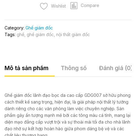
GDG007
Compare
Wishlist
quantity
Category:
Ghế giám đốc
Tags:
ghế
,
ghế giám đốc
,
nội thất giám đốc
Mô tả sản phẩm
Thông số
Đánh giá (0)
Ghế giám đốc lãnh đạo bọc da cao cấp GDG007 sở hữu phong
cách thiết kế sang trọng, hiện đại, là giải pháp nội thất lý tưởng
dành riêng cho các văn phòng làm việc chuyên nghiệp. Sản
phẩm gây ấn tượng mạnh mẽ bởi các tông màu cá tính, mang lại
diện mạo đẳng cấp vượt trội và sự thoải mái tối đa cho nhà lãnh
đạo nhờ sự kết hợp hoàn hảo giữa phom dáng bệ vệ và các
chất liệu thượng hạng.