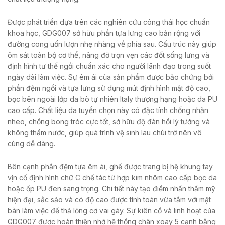
Được phát triển dựa trên các nghiên cứu công thái học chuẩn
khoa học, GDG007 sở hữu phần tựa lưng cao bản rộng với
đường cong uốn lượn nhẹ nhàng về phía sau. Cấu trúc này giúp
ôm sát toàn bộ cơ thể, nâng đỡ trọn vẹn các đốt sống lưng và
định hình tư thế ngồi chuẩn xác cho người lãnh đạo trong suốt
ngày dài làm việc. Sự êm ái của sản phẩm được bảo chứng bởi
phần đệm ngồi và tựa lưng sử dụng mút định hình mật độ cao,
bọc bên ngoài lớp da bò tự nhiên Italy thượng hạng hoặc da PU
cao cấp. Chất liệu da tuyển chọn này có đặc tính chống nhăn
nheo, chống bong tróc cực tốt, sở hữu độ đàn hồi lý tưởng và
không thấm nước, giúp quá trình vệ sinh lau chùi trở nên vô
cùng dễ dàng.
Bên cạnh phần đệm tựa êm ái, ghế được trang bị hệ khung tay
vịn cố định hình chữ C chế tác từ hợp kim nhôm cao cấp bọc da
hoặc ốp PU đen sang trọng. Chi tiết này tạo điểm nhấn thẩm mỹ
hiện đại, sắc sảo và có độ cao được tính toán vừa tầm với mặt
bàn làm việc để thả lỏng cơ vai gáy. Sự kiên cố và linh hoạt của
GDG007 được hoàn thiện nhờ hệ thống chân xoay 5 cạnh bằng