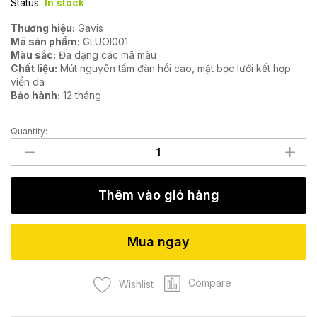
Status:
In stock
Thương hiệu:
Gavis
Mã sản phẩm:
GLUOI001
Màu sắc:
Đa dạng các mã màu
Chất liệu:
Mút nguyên tấm đàn hồi cao, mặt bọc lưới kết hợp
viền da
Bảo hành:
12 tháng
Quantity:
Ghế
xoay
lưới
văn
Thêm vào giỏ hàng
phòng
GLUOI001
quantity
Mua ngay
Compare
Wishlist