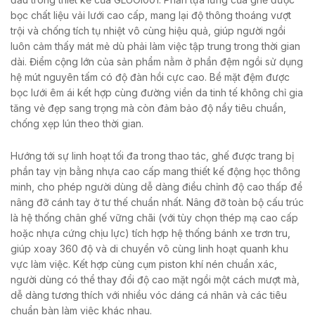
bọc chất liệu vải lưới cao cấp, mang lại độ thông thoáng vượt
trội và chống tích tụ nhiệt vô cùng hiệu quả, giúp người ngồi
luôn cảm thấy mát mẻ dù phải làm việc tập trung trong thời gian
dài. Điểm cộng lớn của sản phẩm nằm ở phần đệm ngồi sử dụng
hệ mút nguyên tấm có độ đàn hồi cực cao. Bề mặt đệm được
bọc lưới êm ái kết hợp cùng đường viền da tinh tế không chỉ gia
tăng vẻ đẹp sang trọng mà còn đảm bảo độ nẩy tiêu chuẩn,
chống xẹp lún theo thời gian.
Hướng tới sự linh hoạt tối đa trong thao tác, ghế được trang bị
phần tay vịn bằng nhựa cao cấp mang thiết kế động học thông
minh, cho phép người dùng dễ dàng điều chỉnh độ cao thấp để
nâng đỡ cánh tay ở tư thế chuẩn nhất. Nâng đỡ toàn bộ cấu trúc
là hệ thống chân ghế vững chãi (với tùy chọn thép mạ cao cấp
hoặc nhựa cứng chịu lực) tích hợp hệ thống bánh xe trơn tru,
giúp xoay 360 độ và di chuyển vô cùng linh hoạt quanh khu
vực làm việc. Kết hợp cùng cụm piston khí nén chuẩn xác,
người dùng có thể thay đổi độ cao mặt ngồi một cách mượt mà,
dễ dàng tương thích với nhiều vóc dáng cá nhân và các tiêu
chuẩn bàn làm việc khác nhau.