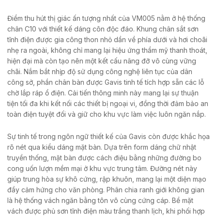
Điểm thu hút thị giác ấn tượng nhất của VM005 nằm ở hệ thống
chân C10 với thiết kế dáng côn độc đáo. Khung chân sắt sơn
tĩnh điện được gia công thon nhỏ dần về phía dưới và hơi choãi
nhẹ ra ngoài, không chỉ mang lại hiệu ứng thẩm mỹ thanh thoát,
hiện đại mà còn tạo nên một kết cấu nâng đỡ vô cùng vững
chãi. Nắm bắt nhịp độ sử dụng công nghệ liên tục của dân
công sở, phần chân bàn được Gavis tinh tế tích hợp sẵn các lỗ
chờ lắp ráp ổ điện. Cải tiến thông minh này mang lại sự thuận
tiện tối đa khi kết nối các thiết bị ngoại vi, đồng thời đảm bảo an
toàn điện tuyệt đối và giữ cho khu vực làm việc luôn ngăn nắp.
Sự tinh tế trong ngôn ngữ thiết kế của Gavis còn được khắc họa
rõ nét qua kiểu dáng mặt bàn. Dựa trên form dáng chữ nhật
truyền thống, mặt bàn được cách điệu bằng những đường bo
cong uốn lượn mềm mại ở khu vực trung tâm. Đường nét này
giúp trung hòa sự khô cứng, rập khuôn, mang lại một diện mạo
đầy cảm hứng cho văn phòng. Phân chia ranh giới không gian
là hệ thống vách ngăn bằng tôn vô cùng cứng cáp. Bề mặt
vách được phủ sơn tĩnh điện màu trắng thanh lịch, khi phối hợp