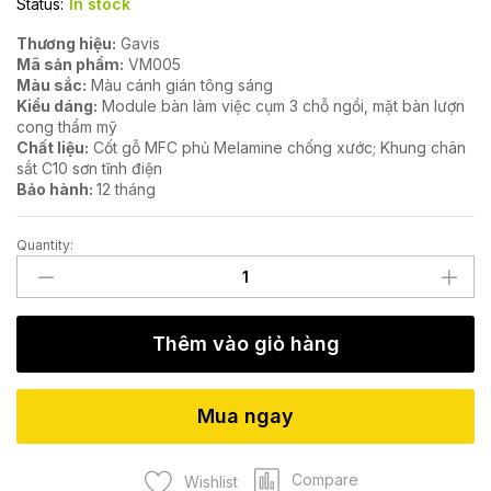
Status:
In stock
Thương hiệu:
Gavis
Mã sản phẩm:
VM005
Màu sắc:
Màu cánh gián tông sáng
Kiểu dáng:
Module bàn làm việc cụm 3 chỗ ngồi, mặt bàn lượn
cong thẩm mỹ
Chất liệu:
Cốt gỗ MFC phủ Melamine chống xước; Khung chân
sắt C10 sơn tĩnh điện
Bảo hành:
12 tháng
Quantity:
Module
bàn
làm
việc
Thêm vào giỏ hàng
VM005
quantity
Mua ngay
Compare
Wishlist