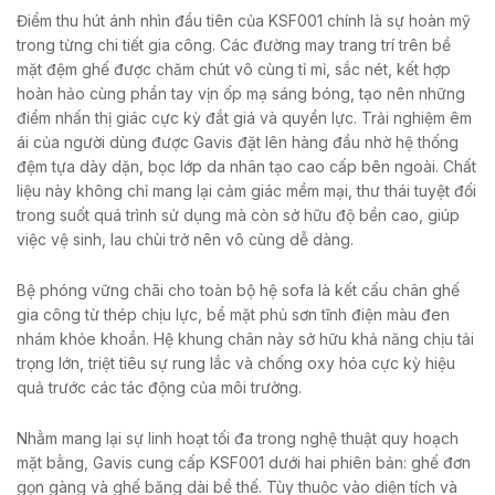
Điểm thu hút ánh nhìn đầu tiên của KSF001 chính là sự hoàn mỹ
trong từng chi tiết gia công. Các đường may trang trí trên bề
mặt đệm ghế được chăm chút vô cùng tỉ mỉ, sắc nét, kết hợp
hoàn hảo cùng phần tay vịn ốp mạ sáng bóng, tạo nên những
điểm nhấn thị giác cực kỳ đắt giá và quyền lực. Trải nghiệm êm
ái của người dùng được Gavis đặt lên hàng đầu nhờ hệ thống
đệm tựa dày dặn, bọc lớp da nhân tạo cao cấp bên ngoài. Chất
liệu này không chỉ mang lại cảm giác mềm mại, thư thái tuyệt đối
trong suốt quá trình sử dụng mà còn sở hữu độ bền cao, giúp
việc vệ sinh, lau chùi trở nên vô cùng dễ dàng.
Bệ phóng vững chãi cho toàn bộ hệ sofa là kết cấu chân ghế
gia công từ thép chịu lực, bề mặt phủ sơn tĩnh điện màu đen
nhám khỏe khoắn. Hệ khung chân này sở hữu khả năng chịu tải
trọng lớn, triệt tiêu sự rung lắc và chống oxy hóa cực kỳ hiệu
quả trước các tác động của môi trường.
Nhằm mang lại sự linh hoạt tối đa trong nghệ thuật quy hoạch
mặt bằng, Gavis cung cấp KSF001 dưới hai phiên bản: ghế đơn
gọn gàng và ghế băng dài bề thế. Tùy thuộc vào diện tích và