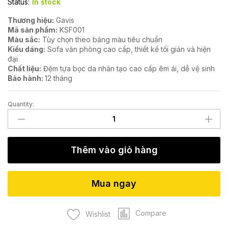
Status:
In stock
Thương hiệu:
Gavis
Mã sản phẩm:
KSF001
Màu sắc:
Tùy chọn theo bảng màu tiêu chuẩn
Kiểu dáng:
Sofa văn phòng cao cấp, thiết kế tối giản và hiện
đại
Chất liệu:
Đệm tựa bọc da nhân tạo cao cấp êm ái, dễ vệ sinh
Bảo hành:
12 tháng
Quantity:
Sofa
văn
phòng
KSF001
Thêm vào giỏ hàng
quantity
Mua ngay
Compare
Wishlist