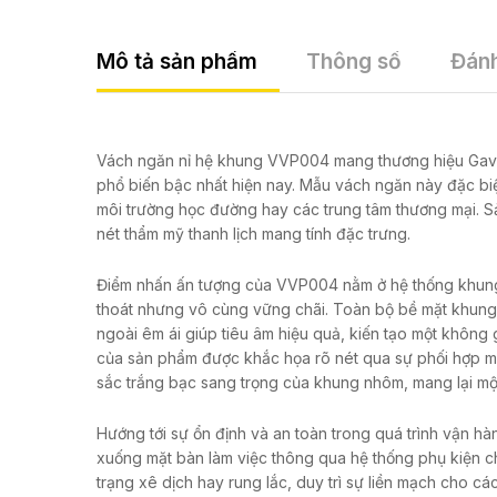
Mô tả sản phẩm
Thông số
Đánh
Vách ngăn nỉ hệ khung VVP004 mang thương hiệu Gavis
phổ biến bậc nhất hiện nay. Mẫu vách ngăn này đặc biệt
môi trường học đường hay các trung tâm thương mại. S
nét thẩm mỹ thanh lịch mang tính đặc trưng.
Điểm nhấn ấn tượng của VVP004 nằm ở hệ thống khung
thoát nhưng vô cùng vững chãi. Toàn bộ bề mặt khung ki
ngoài êm ái giúp tiêu âm hiệu quả, kiến tạo một không g
của sản phẩm được khắc họa rõ nét qua sự phối hợp mà
sắc trắng bạc sang trọng của khung nhôm, mang lại mộ
Hướng tới sự ổn định và an toàn trong quá trình vận h
xuống mặt bàn làm việc thông qua hệ thống phụ kiện ch
trạng xê dịch hay rung lắc, duy trì sự liền mạch cho cá