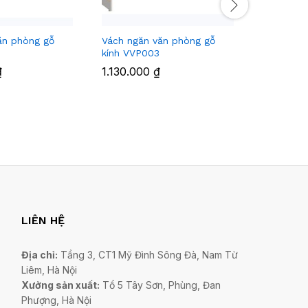
ăn phòng gỗ
Vách ngăn văn phòng gỗ
Vách ngă
kính VVP003
VVP005
₫
1.130.000
₫
1.030.0
LIÊN HỆ
Địa chỉ:
Tầng 3, CT1 Mỹ Đình Sông Đà, Nam Từ
Liêm, Hà Nội
Xưởng sản xuất:
Tổ 5 Tây Sơn, Phùng, Đan
Phượng, Hà Nội