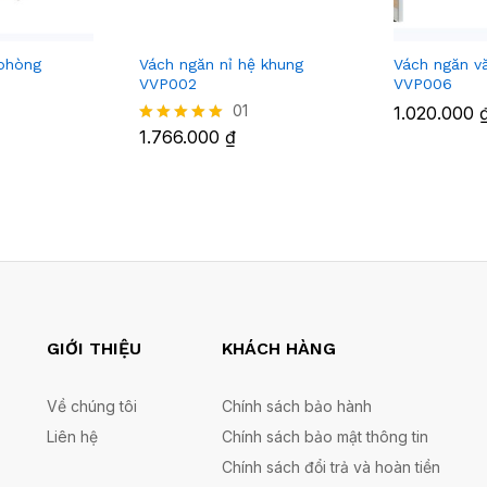
 phòng
Vách ngăn nỉ hệ khung
Vách ngăn v
VVP002
VVP006
01
1.020.000
1.766.000
₫
Được xếp
hạng
5.00
5 sao
GIỚI THIỆU
KHÁCH HÀNG
Về chúng tôi
Chính sách bảo hành
Liên hệ
Chính sách bảo mật thông tin
Chính sách đổi trả và hoàn tiền