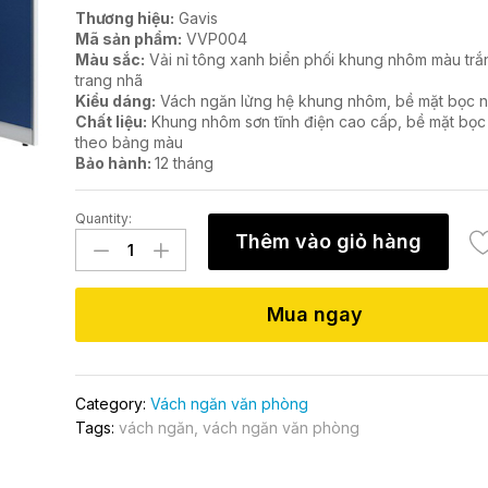
Thương hiệu:
Gavis
Mã sản phẩm:
VVP004
Màu sắc:
Vải nỉ tông xanh biển phối khung nhôm màu tr
trang nhã
Kiểu dáng:
Vách ngăn lửng hệ khung nhôm, bề mặt bọc nỉ
Chất liệu:
Khung nhôm sơn tĩnh điện cao cấp, bề mặt bọc 
theo bảng màu
Bảo hành:
12 tháng
Quantity:
Vách
Thêm vào giỏ hàng
ngăn
nỉ
hệ
Mua ngay
khung
VVP004
quantity
Category:
Vách ngăn văn phòng
Tags:
vách ngăn
,
vách ngăn văn phòng