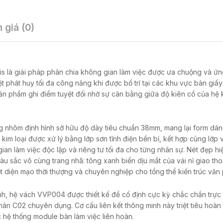
 giá (0)
 là giải pháp phân chia không gian làm việc được ưa chuộng và ứ
 phát huy tối đa công năng khi được bố trí tại các khu vực bàn giấy
ản phẩm ghi điểm tuyệt đối nhờ sự cân bằng giữa độ kiên cố của hệ
 nhôm định hình sở hữu độ dày tiêu chuẩn 38mm, mang lại form dán
m loại được xử lý bằng lớp sơn tĩnh điện bền bỉ, kết hợp cùng lớp v
ian làm việc độc lập và riêng tư tối đa cho từng nhân sự. Nét đẹp hi
u sắc vô cùng trang nhã: tông xanh biển dịu mắt của vải nỉ giao th
t diện mạo thời thượng và chuyên nghiệp cho tổng thể kiến trúc văn
ành, hệ vách VVP004 được thiết kế để cố định cực kỳ chắc chắn trực 
ân C02 chuyên dụng. Cơ cấu liên kết thông minh này triệt tiêu hoàn 
c hệ thống module bàn làm việc liên hoàn.