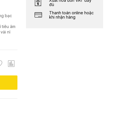
Xuất hóa đơn VAT đầy
đủ
Thanh toán online hoặc
ắng bạc
khi nhận hàng
 tiêu âm
vải nỉ