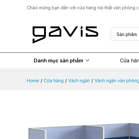
Vách ngăn nỉ hệ khung VVP0
Chào mừng bạn đến với cửa hàng nội thất văn phòng ca
Mô tả sản phẩm
Thông số
Đánh giá
Sản phẩm
Danh mục sản phẩm
Cửa hà
Home
/
Cửa hàng
/
Vách ngăn
/
Vách ngăn văn phòn