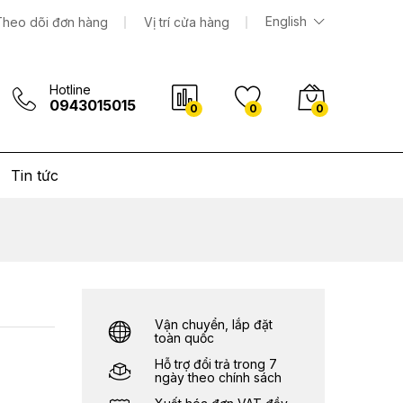
1.714.000
₫
Thêm vào giỏ hàng
English
Theo dõi đơn hàng
Vị trí cửa hàng
Hotline
0943015015
0
0
0
Tin tức
Vận chuyển, lắp đặt
toàn quốc
Hỗ trợ đổi trả trong 7
ngày theo chính sách