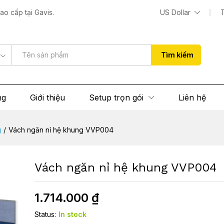
04
o cấp tại Gavis.
US Dollar
 (0)
Tìm kiếm
ng
Giới thiệu
Setup trọn gói
Liên hệ
g
/
Vách ngăn nỉ hệ khung VVP004
Vách ngăn nỉ hệ khung VVP004
1.714.000
₫
Status:
In stock