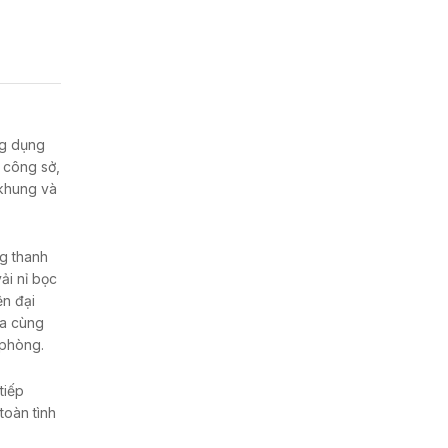
ng dụng
 công sở,
 khung và
g thanh
ải nỉ bọc
ện đại
oa cùng
 phòng.
tiếp
toàn tình