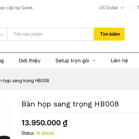
o cấp tại Gavis.
US Dollar
 (0)
Tìm kiếm
ng
Giới thiệu
Setup trọn gói
Liên hệ
n họp sang trọng HB008
Bàn họp sang trọng HB008
13.950.000
₫
Status:
In stock