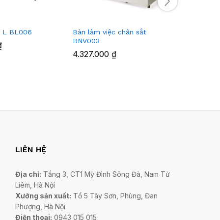
ữ L BL006
Bàn làm việc chân sắt
Bàn làm v
BNV003
sắt BL00
₫
4.327.000
₫
4.421.0
LIÊN HỆ
Địa chỉ:
Tầng 3, CT1 Mỹ Đình Sông Đà, Nam Từ
Liêm, Hà Nội
Xưởng sản xuất:
Tổ 5 Tây Sơn, Phùng, Đan
Phượng, Hà Nội
Điện thoại:
0943 015 015