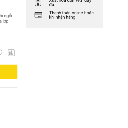
Xuất hóa đơn VAT đầy
đủ
Thanh toán online hoặc
ời ngồi
khi nhận hàng
a lớp