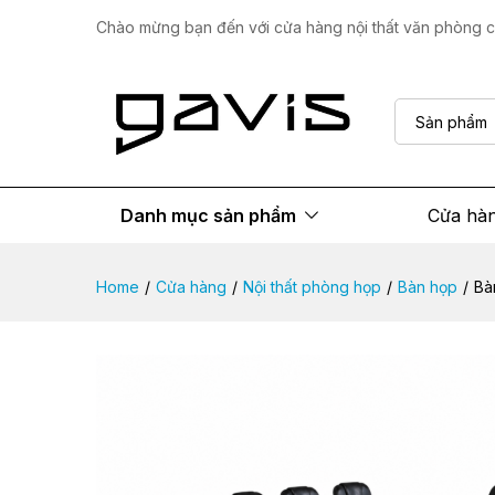
Bàn họp sang trọng HB008
Chào mừng bạn đến với cửa hàng nội thất văn phòng ca
Mô tả sản phẩm
Thông số
Đánh giá
Sản phẩm
Danh mục sản phẩm
Cửa hà
Home
/
Cửa hàng
/
Nội thất phòng họp
/
Bàn họp
/
Bà