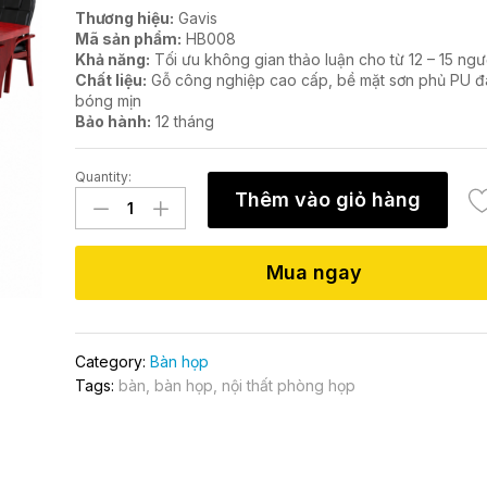
Thương hiệu:
Gavis
Mã sản phẩm:
HB008
Khả năng:
Tối ưu không gian thảo luận cho từ 12 – 15 ngư
Chất liệu:
Gỗ công nghiệp cao cấp, bề mặt sơn phủ PU đ
bóng mịn
Bảo hành:
12 tháng
Quantity:
Bàn
Thêm vào giỏ hàng
họp
sang
trọng
Mua ngay
HB008
quantity
Category:
Bàn họp
Tags:
bàn
,
bàn họp
,
nội thất phòng họp