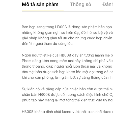
Mô tả sản phẩm
Thông số
Đánh
Bàn họp sang trọng HB008 là dòng sản phẩm bàn họp l
những không gian nghị sự hiện đại, đòi hỏi sự bệ vệ và 
giải pháp không gian tối ưu cho những cuộc họp chiến 
đến 15 người tham dự cùng lúc.
Ngôn ngữ thiết kế của HB008 gây ấn tượng mạnh mẽ bở
Phom dáng lượn cong mềm mại này không chỉ phá vỡ sự
thông thoáng, giúp người ngồi luôn thoải mái và không bị
tâm mặt bàn được tích hợp khéo léo một đợt rỗng để cắm 
khí cho căn phòng, làm giảm bớt sự căng thẳng của n
Sự kiên cố và đẳng cấp của chiếc bàn còn được thể hi
chân bàn HB008 được uốn cong cách điệu hình chữ C, gh
phức tạp này mang lại một tổng thể kiến trúc vừa uy ng
HB008 khẳng định chất lượng vượt thời gian nhờ được g