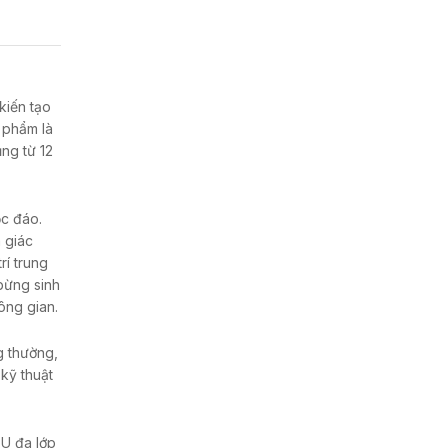
kiến tạo
n phẩm là
ng từ 12
ộc đáo.
 giác
rí trung
 bừng sinh
ông gian.
g thường,
kỹ thuật
PU đa lớp