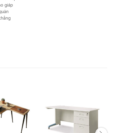
áo giáp
 quản
 khẳng