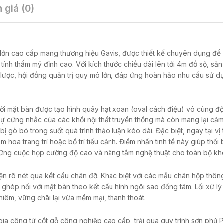
 giá (0)
ớn cao cấp mang thương hiệu Gavis, được thiết kế chuyên dụng để 
tính thẩm mỹ đỉnh cao. Với kích thước chiều dài lên tới 4m đồ sộ, sả
lược, hội đồng quản trị quy mô lớn, đáp ứng hoàn hảo nhu cầu sử dụ
i mặt bàn được tạo hình quây hạt xoan (oval cách điệu) vô cùng đ
 cứng nhắc của các khối nội thất truyền thống mà còn mang lại cảm
 gò bó trong suốt quá trình thảo luận kéo dài. Đặc biệt, ngay tại vị t
hoa trang trí hoặc bố trí tiểu cảnh. Điểm nhấn tinh tế này giúp thổi
hững cuộc họp cường độ cao và nâng tầm nghệ thuật cho toàn bộ kh
ện rõ nét qua kết cấu chân đỡ. Khác biệt với các mẫu chân hộp thôn
ép nối với mặt bàn theo kết cấu hình ngôi sao đồng tâm. Lối xử lý 
hiêm, vững chãi lại vừa mềm mại, thanh thoát.
ia công từ cốt gỗ công nghiệp cao cấp, trải qua quy trình sơn phủ 