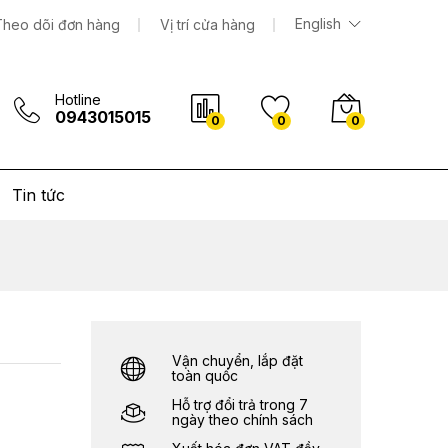
13.950.000
₫
Thêm vào giỏ hàng
English
Theo dõi đơn hàng
Vị trí cửa hàng
Hotline
0943015015
0
0
0
Tin tức
Vận chuyển, lắp đặt
toàn quốc
Hỗ trợ đổi trả trong 7
ngày theo chính sách