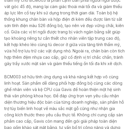
thẩm mỹ cho BCM003 là phần cạnh bàn phía người ngồi được
vát góc 45 độ, mang lại cảm giác thoải mái tối đa và giảm thiểu
áp lực lên cổ tay khi sử dụng trong thời gian dài. Toàn bộ hệ
thống khung chân bàn và hộp điện đi kèm đều được làm từ sắt
sơn tĩnh điện màu S26 đồng bộ, tạo nên vẻ đẹp vững chãi, kiên
cố. Giữa các vị trí ngồi được trang bị vách ngăn bằng sắt giúp
tạo khoảng riêng tư cần thiết cho nhân viên tập trung cao độ,
kết hợp khéo léo cùng tủ decor ở giữa vừa tăng tính thẩm mỹ,
vừa hỗ trợ lưu trữ các vật dụng nhỏ. Ngoài ra, chân bàn còn tích
hợp thêm đệm nhựa cao cấp, giữ cố định vị trí chắc chắn, tránh
gây trầy xước mặt sàn và giảm thiểu tiếng ồn tối đa khi xê dịch.
BCM003 sở hữu tính ứng dụng và khả năng kết hợp vô cùng
linh hoạt. Sản phẩm dễ dàng phối hợp đồng bộ cùng các dòng
ghế nhân viên và kệ CPU của Gavis để hoàn thiện một hệ sinh
thái văn phòng khoa học. Để đáp ứng trọn vẹn yêu cầu nhận
diện thương hiệu độc bản của từng doanh nghiệp, sản phẩm hỗ
trợ tùy biến linh hoạt về màu sắc mặt gỗ cũng như nhận gia
công kích thước theo yêu cầu thực tế. Không chỉ cung cấp sản
phẩm cao cấp, Gavis còn mang đến gói giải pháp toàn diện
bao gồm khảo sát mặt bằng, tư vấn bố trí công năng và dựng