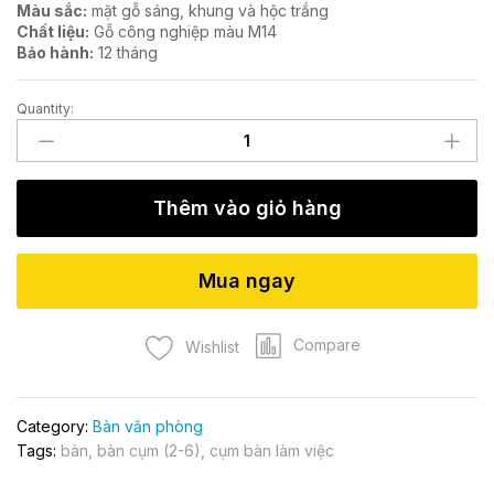
Màu sắc:
mặt gỗ sáng, khung và hộc trắng
Chất liệu:
Gỗ công nghiệp màu M14
Bảo hành:
12 tháng
Quantity:
Cụm
bàn
làm
việc
Thêm vào giỏ hàng
BCM003
quantity
Mua ngay
Compare
Wishlist
Category:
Bàn văn phòng
Tags:
bàn
,
bàn cụm (2-6)
,
cụm bàn làm việc