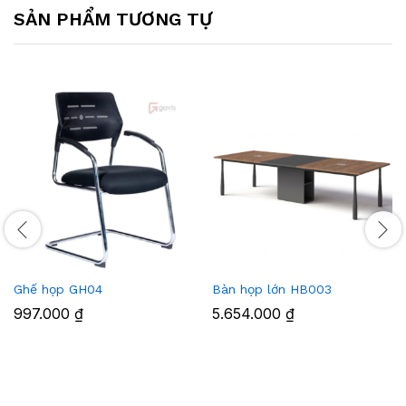
SẢN PHẨM TƯƠNG TỰ
Ghế họp GH04
Bàn họp lớn HB003
997.000
₫
5.654.000
₫