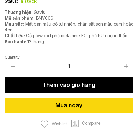
Status:
In stock
Thương hiệu:
Gavis
Mã sản phẩm:
BNV006
Màu sắc:
Mặt bàn màu gỗ tự nhiên, chân sắt sơn màu cam hoặc
đen.
Chất liệu:
Gỗ plywood phủ melamine E0, phủ PU chống thấm
Bảo hành:
12 tháng
Quantity:
Bàn
làm
việc
gỗ
Thêm vào giỏ hàng
plywood
BNV006
quantity
Mua ngay
Compare
Wishlist