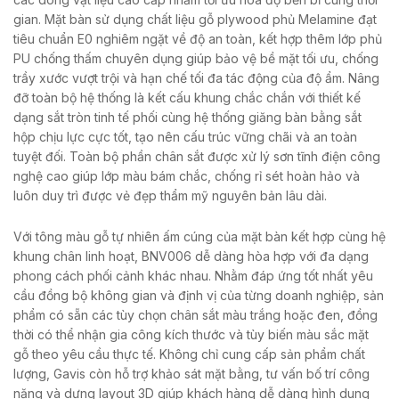
gian. Mặt bàn sử dụng chất liệu gỗ plywood phủ Melamine đạt
tiêu chuẩn E0 nghiêm ngặt về độ an toàn, kết hợp thêm lớp phủ
PU chống thấm chuyên dụng giúp bảo vệ bề mặt tối ưu, chống
trầy xước vượt trội và hạn chế tối đa tác động của độ ẩm. Nâng
đỡ toàn bộ hệ thống là kết cấu khung chắc chắn với thiết kế
dạng sắt tròn tinh tế phối cùng hệ thống giăng bàn bằng sắt
hộp chịu lực cực tốt, tạo nên cấu trúc vững chãi và an toàn
tuyệt đối. Toàn bộ phần chân sắt được xử lý sơn tĩnh điện công
nghệ cao giúp lớp màu bám chắc, chống rỉ sét hoàn hảo và
luôn duy trì được vẻ đẹp thẩm mỹ nguyên bản lâu dài.
Với tông màu gỗ tự nhiên ấm cúng của mặt bàn kết hợp cùng hệ
khung chân linh hoạt, BNV006 dễ dàng hòa hợp với đa dạng
phong cách phối cảnh khác nhau. Nhằm đáp ứng tốt nhất yêu
cầu đồng bộ không gian và định vị của từng doanh nghiệp, sản
phẩm có sẵn các tùy chọn chân sắt màu trắng hoặc đen, đồng
thời có thể nhận gia công kích thước và tùy biến màu sắc mặt
gỗ theo yêu cầu thực tế. Không chỉ cung cấp sản phẩm chất
lượng, Gavis còn hỗ trợ khảo sát mặt bằng, tư vấn bố trí công
năng và dựng layout 3D giúp khách hàng dễ dàng hình dung