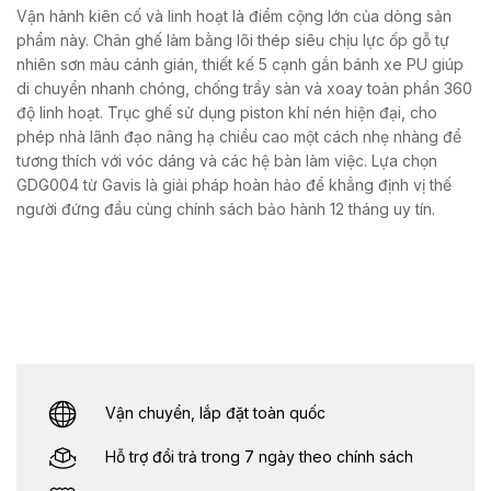
Vận hành kiên cố và linh hoạt là điểm cộng lớn của dòng sản
phẩm này. Chân ghế làm bằng lõi thép siêu chịu lực ốp gỗ tự
nhiên sơn màu cánh gián, thiết kế 5 cạnh gắn bánh xe PU giúp
di chuyển nhanh chóng, chống trầy sàn và xoay toàn phần 360
độ linh hoạt. Trục ghế sử dụng piston khí nén hiện đại, cho
phép nhà lãnh đạo nâng hạ chiều cao một cách nhẹ nhàng để
tương thích với vóc dáng và các hệ bàn làm việc. Lựa chọn
GDG004 từ Gavis là giải pháp hoàn hảo để khẳng định vị thế
người đứng đầu cùng chính sách bảo hành 12 tháng uy tín.
Vận chuyển, lắp đặt toàn quốc
Hỗ trợ đổi trả trong 7 ngày theo chính sách