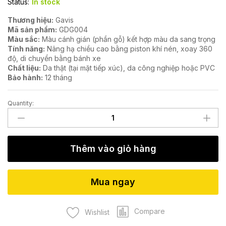
Status:
In stock
Thương hiệu:
Gavis
Mã sản phẩm:
GDG004
Màu sắc:
Màu cánh gián (phần gỗ) kết hợp màu da sang trọng
Tính năng:
Nâng hạ chiều cao bằng piston khí nén, xoay 360
độ, di chuyển bằng bánh xe
Chất liệu:
Da thật (tại mặt tiếp xúc), da công nghiệp hoặc PVC
Bảo hành:
12 tháng
Quantity:
Ghế
giám
đốc
GDG004
Thêm vào giỏ hàng
quantity
Mua ngay
Compare
Wishlist