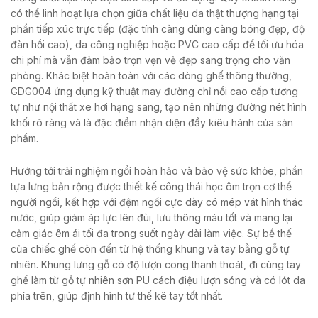
có thể linh hoạt lựa chọn giữa chất liệu da thật thượng hạng tại
phần tiếp xúc trực tiếp (đặc tính càng dùng càng bóng đẹp, độ
đàn hồi cao), da công nghiệp hoặc PVC cao cấp để tối ưu hóa
chi phí mà vẫn đảm bảo trọn vẹn vẻ đẹp sang trọng cho văn
phòng. Khác biệt hoàn toàn với các dòng ghế thông thường,
GDG004 ứng dụng kỹ thuật may đường chỉ nổi cao cấp tương
tự như nội thất xe hơi hạng sang, tạo nên những đường nét hình
khối rõ ràng và là đặc điểm nhận diện đầy kiêu hãnh của sản
phẩm.
Hướng tới trải nghiệm ngồi hoàn hảo và bảo vệ sức khỏe, phần
tựa lưng bản rộng được thiết kế công thái học ôm trọn cơ thể
người ngồi, kết hợp với đệm ngồi cực dày có mép vát hình thác
nước, giúp giảm áp lực lên đùi, lưu thông máu tốt và mang lại
cảm giác êm ái tối đa trong suốt ngày dài làm việc. Sự bề thế
của chiếc ghế còn đến từ hệ thống khung và tay bằng gỗ tự
nhiên. Khung lưng gỗ có độ lượn cong thanh thoát, đi cùng tay
ghế làm từ gỗ tự nhiên sơn PU cách điệu lượn sóng và có lót da
phía trên, giúp định hình tư thế kê tay tốt nhất.