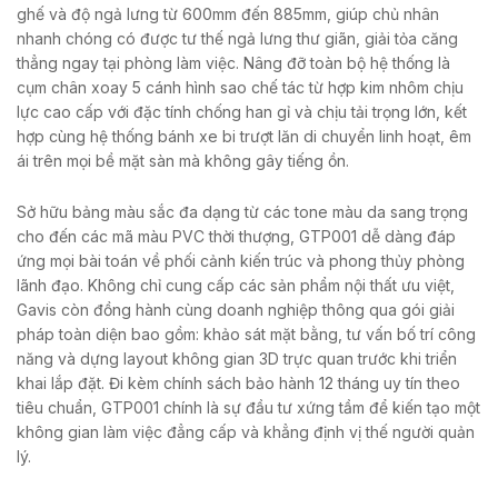
ghế và độ ngả lưng từ 600mm đến 885mm, giúp chủ nhân
nhanh chóng có được tư thế ngả lưng thư giãn, giải tỏa căng
thẳng ngay tại phòng làm việc. Nâng đỡ toàn bộ hệ thống là
cụm chân xoay 5 cánh hình sao chế tác từ hợp kim nhôm chịu
lực cao cấp với đặc tính chống han gỉ và chịu tải trọng lớn, kết
hợp cùng hệ thống bánh xe bi trượt lăn di chuyển linh hoạt, êm
ái trên mọi bề mặt sàn mà không gây tiếng ồn.
Sở hữu bảng màu sắc đa dạng từ các tone màu da sang trọng
cho đến các mã màu PVC thời thượng, GTP001 dễ dàng đáp
ứng mọi bài toán về phối cảnh kiến trúc và phong thủy phòng
lãnh đạo. Không chỉ cung cấp các sản phẩm nội thất ưu việt,
Gavis còn đồng hành cùng doanh nghiệp thông qua gói giải
pháp toàn diện bao gồm: khảo sát mặt bằng, tư vấn bố trí công
năng và dựng layout không gian 3D trực quan trước khi triển
khai lắp đặt. Đi kèm chính sách bảo hành 12 tháng uy tín theo
tiêu chuẩn, GTP001 chính là sự đầu tư xứng tầm để kiến tạo một
không gian làm việc đẳng cấp và khẳng định vị thế người quản
lý.