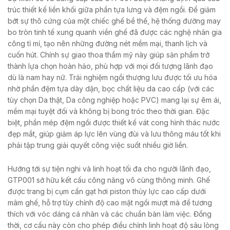
trúc thiết kế liền khối giữa phần tựa lưng và đệm ngồi. Để giảm
bớt sự thô cứng của một chiếc ghế bề thế, hệ thống đường may
bo tròn tinh tế xung quanh viền ghế đã được các nghệ nhân gia
công tỉ mỉ, tạo nên những đường nét mềm mại, thanh lịch và
cuốn hút. Chính sự giao thoa thẩm mỹ này giúp sản phẩm trở
thành lựa chọn hoàn hảo, phù hợp với mọi đối tượng lãnh đạo
dù là nam hay nữ. Trải nghiệm ngồi thượng lưu được tối ưu hóa
nhờ phần đệm tựa dày dặn, bọc chất liệu da cao cấp (với các
tùy chọn Da thật, Da công nghiệp hoặc PVC) mang lại sự êm ái,
mềm mại tuyệt đối và không bị bong tróc theo thời gian. Đặc
biệt, phần mép đệm ngồi được thiết kế vát cong hình thác nước
đẹp mắt, giúp giảm áp lực lên vùng đùi và lưu thông máu tốt khi
phải tập trung giải quyết công việc suốt nhiều giờ liền.
Hướng tới sự tiện nghi và linh hoạt tối đa cho người lãnh đạo,
GTP001 sở hữu kết cấu công năng vô cùng thông minh. Ghế
được trang bị cụm cần gạt hơi piston thủy lực cao cấp dưới
mâm ghế, hỗ trợ tùy chỉnh độ cao mặt ngồi mượt mà để tương
thích với vóc dáng cá nhân và các chuẩn bàn làm việc. Đồng
thời, cơ cấu này còn cho phép điều chỉnh linh hoạt độ sâu lòng