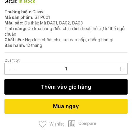
Status:
In stock
Thương hiệu:
Gavis
Mã sản phẩm:
GTP001
Màu sắc:
Da thật: Mã DA01, DA02, DA03
Tính năng:
Có khả năng điều chỉnh linh hoạt, hỗ trợ tư thế ngồi
chuẩn
Chất liệu:
Hợp kim nhôm chịu lực cao cấp, chống han gỉ
Bảo hành:
12 tháng
Quantity:
Ghế
trưởng
phòng
GTP001
Thêm vào giỏ hàng
quantity
Mua ngay
Compare
Wishlist