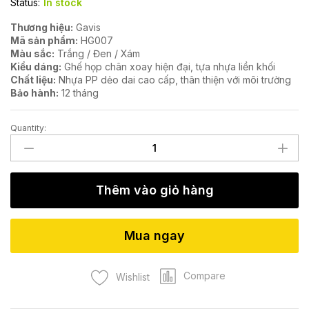
Status:
In stock
Thương hiệu:
Gavis
Mã sản phẩm:
HG007
Màu sắc:
Trắng / Đen / Xám
Kiểu dáng:
Ghế họp chân xoay hiện đại, tựa nhựa liền khối
Chất liệu:
Nhựa PP dẻo dai cao cấp, thân thiện với môi trường
Bảo hành:
12 tháng
Quantity:
Ghế
họp
chân
xoay
Thêm vào giỏ hàng
hiện
đại
HG007
Mua ngay
quantity
Compare
Wishlist