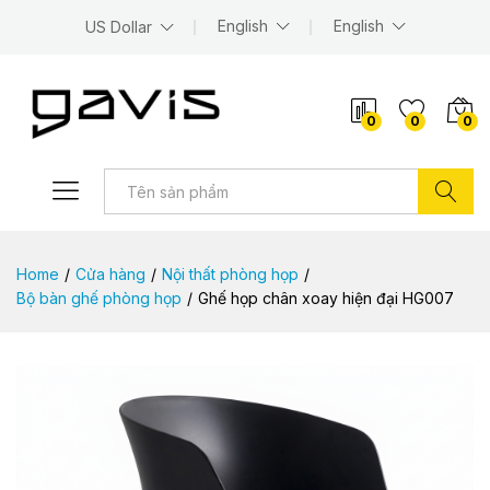
English
English
US Dollar
0
0
0
Tìm kiếm
Home
/
Cửa hàng
/
Nội thất phòng họp
/
Bộ bàn ghế phòng họp
/
Ghế họp chân xoay hiện đại HG007