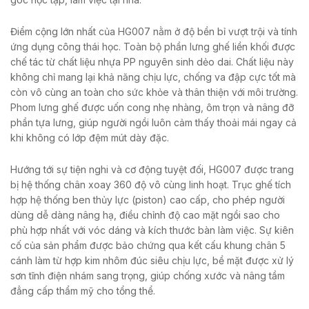
Điểm cộng lớn nhất của HG007 nằm ở độ bền bỉ vượt trội và tính
ứng dụng công thái học. Toàn bộ phần lưng ghế liền khối được
chế tác từ chất liệu nhựa PP nguyên sinh dẻo dai. Chất liệu này
không chỉ mang lại khả năng chịu lực, chống va đập cực tốt mà
còn vô cùng an toàn cho sức khỏe và thân thiện với môi trường.
Phom lưng ghế được uốn cong nhẹ nhàng, ôm trọn và nâng đỡ
phần tựa lưng, giúp người ngồi luôn cảm thấy thoải mái ngay cả
khi không có lớp đệm mút dày đặc.
Hướng tới sự tiện nghi và cơ động tuyệt đối, HG007 được trang
bị hệ thống chân xoay 360 độ vô cùng linh hoạt. Trục ghế tích
hợp hệ thống ben thủy lực (piston) cao cấp, cho phép người
dùng dễ dàng nâng hạ, điều chỉnh độ cao mặt ngồi sao cho
phù hợp nhất với vóc dáng và kích thước bàn làm việc. Sự kiên
cố của sản phẩm được bảo chứng qua kết cấu khung chân 5
cánh làm từ hợp kim nhôm đúc siêu chịu lực, bề mặt được xử lý
sơn tĩnh điện nhám sang trọng, giúp chống xước và nâng tầm
đẳng cấp thẩm mỹ cho tổng thể.