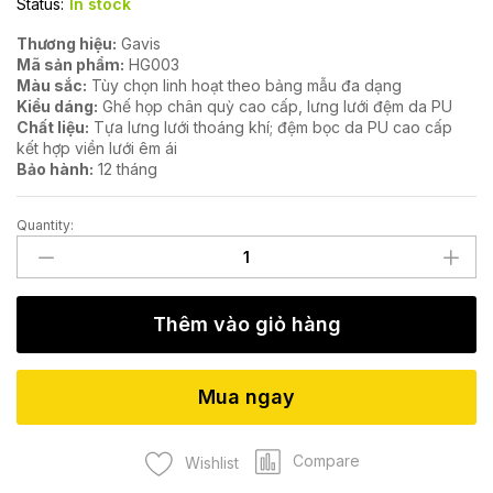
Status:
In stock
Thương hiệu:
Gavis
Mã sản phẩm:
HG003
Màu sắc:
Tùy chọn linh hoạt theo bảng mẫu đa dạng
Kiểu dáng:
Ghế họp chân quỳ cao cấp, lưng lưới đệm da PU
Chất liệu:
Tựa lưng lưới thoáng khí; đệm bọc da PU cao cấp
kết hợp viền lưới êm ái
Bảo hành:
12 tháng
Quantity:
Ghế
họp
cao
cấp
Thêm vào giỏ hàng
HG003
quantity
Mua ngay
Compare
Wishlist