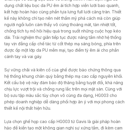
dụng chất liệu bọc da PU êm ái tích hợp viền lưới bao quanh,
kết hợp hoàn hảo cùng phần tựa lưng full lưới căng tràn. Thiết
kế này không chỉ tạo nên nét thẩm mỹ phá cách mà còn giúp
người ngồi luôn cảm thấy vô cùng thoáng mát, tản nhiệt tốt,
chống tích tụ mồ hôi hiệu quả trong suốt những cuộc họp kéo
dài. Trải nghiệm thư giãn tiếp tục được nâng tầm nhờ hệ thống
tay vịn đẳng cấp chế tác từ cốt thép mạ sáng bóng, phía trên
được ốp một lớp da PU mềm mại, tạo điểm tỳ êm ái cho phần
cánh tay và vai gáy.
Sự vững chãi và kiên cố của ghế được bảo chứng thông qua
hệ thống khung chân quỳ bằng thép mạ cao cấp nguyên khối.
Kết cấu bệ vệ này đảm bảo độ thăng bằng tuyệt đối, khả năng
chịu lực vượt trội và chống rung lắc trên mọi mặt sàn. Cùng với
bộ sưu tập màu sắc tùy chọn vô cùng đa dạng, HG003 cho
phép doanh nghiệp dễ dàng phối hợp ăn ý với mọi phong cách
thiết kế nội thất hiện hữu.
Lựa chọn ghế họp cao cấp HG003 từ Gavis là giải pháp hoàn
hảo để kiến tạo một không gian nghị sự xứng tầm, đi kèm cam