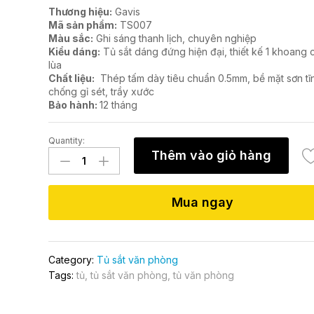
Thương hiệu:
Gavis
Mã sản phẩm:
TS007
Màu sắc:
Ghi sáng thanh lịch, chuyên nghiệp
Kiểu dáng:
Tủ sắt dáng đứng hiện đại, thiết kế 1 khoang 
lùa
Chất liệu:
Thép tấm dày tiêu chuẩn 0.5mm, bề mặt sơn tĩ
chống gỉ sét, trầy xước
Bảo hành:
12 tháng
Quantity:
Tủ
Thêm vào giỏ hàng
sắt
TS007
quantity
Mua ngay
Category:
Tủ sắt văn phòng
Tags:
tủ
,
tủ sắt văn phòng
,
tủ văn phòng