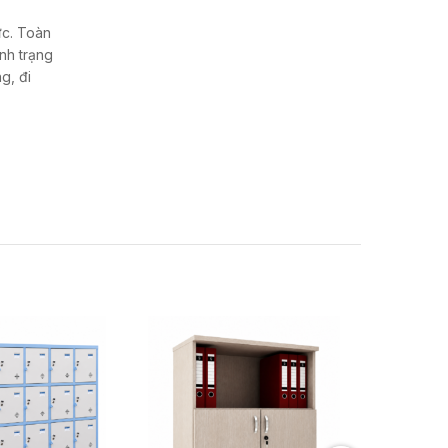
ực. Toàn
ình trạng
g, đi