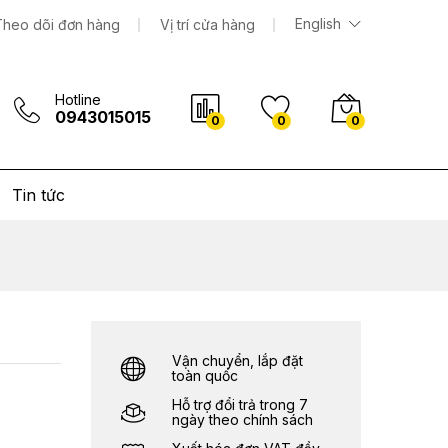
2.870.000
₫
Thêm vào giỏ hàng
English
Theo dõi đơn hàng
Vị trí cửa hàng
Hotline
0943015015
0
0
0
Tin tức
Vận chuyển, lắp đặt
toàn quốc
Hỗ trợ đổi trả trong 7
ngày theo chính sách