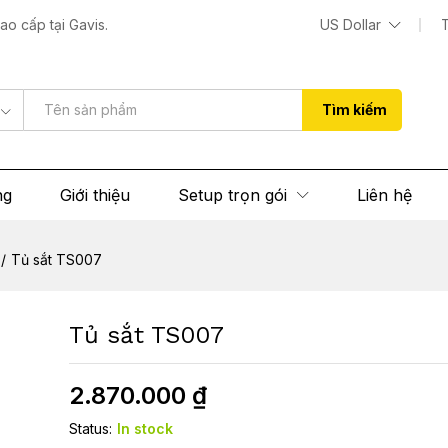
o cấp tại Gavis.
US Dollar
 (0)
Tìm kiếm
ng
Giới thiệu
Setup trọn gói
Liên hệ
/
Tủ sắt TS007
Tủ sắt TS007
2.870.000
₫
Status:
In stock