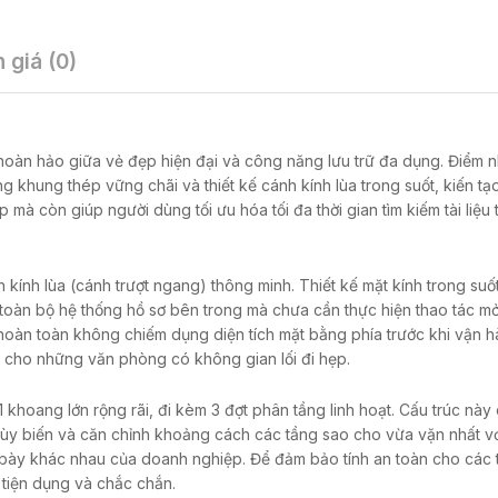
 giá (0)
hoàn hảo giữa vẻ đẹp hiện đại và công năng lưu trữ đa dụng. Điểm 
g khung thép vững chãi và thiết kế cánh kính lùa trong suốt, kiến tạ
mà còn giúp người dùng tối ưu hóa tối đa thời gian tìm kiếm tài liệu 
kính lùa (cánh trượt ngang) thông minh. Thiết kế mặt kính trong suố
toàn bộ hệ thống hồ sơ bên trong mà chưa cần thực hiện thao tác mở
ủ hoàn toàn không chiếm dụng diện tích mặt bằng phía trước khi vận hà
ưu cho những văn phòng có không gian lối đi hẹp.
 khoang lớn rộng rãi, đi kèm 3 đợt phân tầng linh hoạt. Cấu trúc này 
ùy biến và căn chỉnh khoảng cách các tầng sao cho vừa vặn nhất vớ
 bày khác nhau của doanh nghiệp. Để đảm bảo tính an toàn cho các tà
 tiện dụng và chắc chắn.