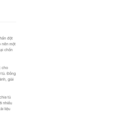
nhấn đột
o nên một
tại chốn
t cho
 tủ. Đồng
nh, giải
chia tủ
i nhiều
i liệu