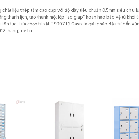
hất liệu thép tấm cao cấp với độ dày tiêu chuẩn 0.5mm siêu chịu l
ng thanh lịch, tạo thành một lớp “áo giáp” hoàn hảo bảo vệ tủ khỏi t
iên tục. Lựa chọn tủ sắt TS007 từ Gavis là giải pháp đầu tư bền vữn
2 tháng) uy tín.