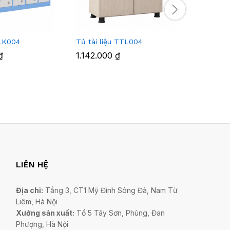
LK004
Tủ tài liệu TTL004
Tủ locke
₫
1.142.000
₫
4.820.0
LIÊN HỆ
Địa chỉ:
Tầng 3, CT1 Mỹ Đình Sông Đà, Nam Từ
Liêm, Hà Nội
Xưởng sản xuất:
Tổ 5 Tây Sơn, Phùng, Đan
Phượng, Hà Nội