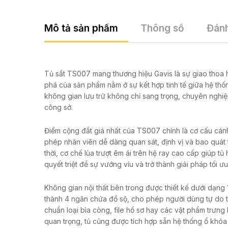
Mô tả sản phẩm
Thông số
Đánh
Tủ sắt TS007 mang thương hiệu Gavis là sự giao thoa 
phá của sản phẩm nằm ở sự kết hợp tinh tế giữa hệ thốn
không gian lưu trữ không chỉ sang trọng, chuyên nghiệp 
công sở.
Điểm cộng đắt giá nhất của TS007 chính là cơ cấu cánh 
phép nhân viên dễ dàng quan sát, định vị và bao quát 
thời, cơ chế lùa trượt êm ái trên hệ ray cao cấp giúp t
quyết triệt để sự vướng víu và trở thành giải pháp tối 
Không gian nội thất bên trong được thiết kế dưới dạng 1
thành 4 ngăn chứa đồ sộ, cho phép người dùng tự do t
chuẩn loại bìa còng, file hồ sơ hay các vật phẩm trưng
quan trọng, tủ cũng được tích hợp sẵn hệ thống ổ khóa