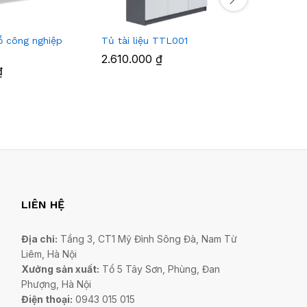
gỗ công nghiệp
Tủ tài liệu TTL001
Tủ hồ sơ
2.610.000
₫
6.474.0
₫
LIÊN HỆ
Địa chỉ:
Tầng 3, CT1 Mỹ Đình Sông Đà, Nam Từ
Liêm, Hà Nội
Xưởng sản xuất:
Tổ 5 Tây Sơn, Phùng, Đan
Phượng, Hà Nội
Điện thoại:
0943 015 015