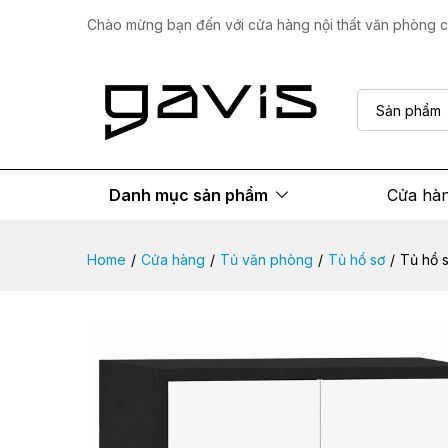
Tủ hồ sơ khóa số THS005
Chào mừng bạn đến với cửa hàng nội thất văn phòng ca
Mô tả sản phẩm
Thông số
Đánh giá
Sản phẩm
Danh mục sản phẩm
Cửa hà
Home
/
Cửa hàng
/
Tủ văn phòng
/
Tủ hồ sơ
/
Tủ hồ 