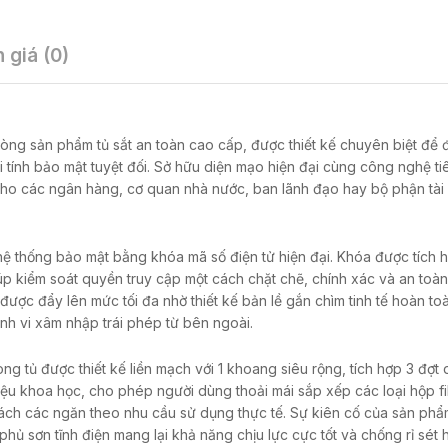
 giá (0)
òng sản phẩm tủ sắt an toàn cao cấp,
được thiết kế chuyên biệt để
 tính bảo mật tuyệt đối.
Sở hữu diện mạo hiện đại cùng công nghệ tiê
cho các ngân hàng,
cơ quan nhà nước,
ban lãnh đạo hay bộ phận tài
ệ thống bảo mật bằng khóa mã số điện tử hiện đại.
Khóa được tích 
p kiểm soát quyền truy cập một cách chặt chẽ,
chính xác và an toàn
ược đẩy lên mức tối đa nhờ thiết kế bản lề gắn chìm tinh tế hoàn to
ành vi xâm nhập trái phép từ bên ngoài.
ng tủ được thiết kế liền mạch với 1 khoang siêu rộng,
tích hợp 3 đợt 
liệu khoa học,
cho phép người dùng thoải mái sắp xếp các loại hộp fi
ách các ngăn theo nhu cầu sử dụng thực tế.
Sự kiên cố của sản ph
hủ sơn tĩnh điện mang lại khả năng chịu lực cực tốt và chống rỉ sét 