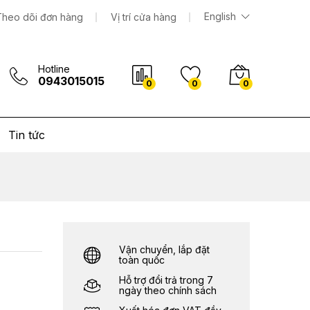
2.611.000
₫
Thêm vào giỏ hàng
English
Theo dõi đơn hàng
Vị trí cửa hàng
Hotline
0943015015
0
0
0
Tin tức
Vận chuyển, lắp đặt
toàn quốc
Hỗ trợ đổi trả trong 7
ngày theo chính sách