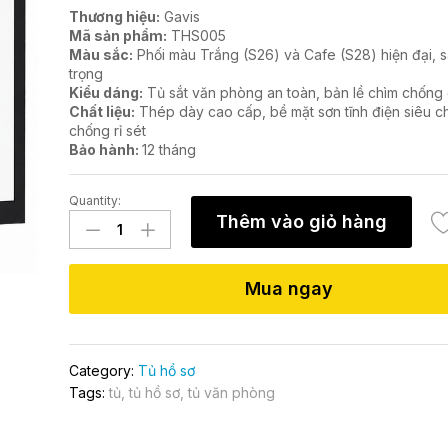
Thương hiệu:
Gavis
Mã sản phẩm:
THS005
Màu sắc:
Phối màu Trắng (S26) và Cafe (S28) hiện đại, 
trọng
Kiểu dáng:
Tủ sắt văn phòng an toàn, bản lề chìm chống
Chất liệu:
Thép dày cao cấp, bề mặt sơn tĩnh điện siêu ch
chống rỉ sét
Bảo hành:
12 tháng
Quantity:
Tủ
Thêm vào giỏ hàng
hồ
sơ
khóa
Mua ngay
số
THS005
quantity
Category:
Tủ hồ sơ
Tags:
tủ
,
tủ hồ sơ
,
tủ văn phòng