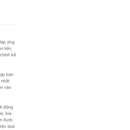
 đáp ứng
n tiến,
 chính kế
hợp bàn
 nhất.
àn vào
di động
le,
bìa
ẩm được
hiệu quả.