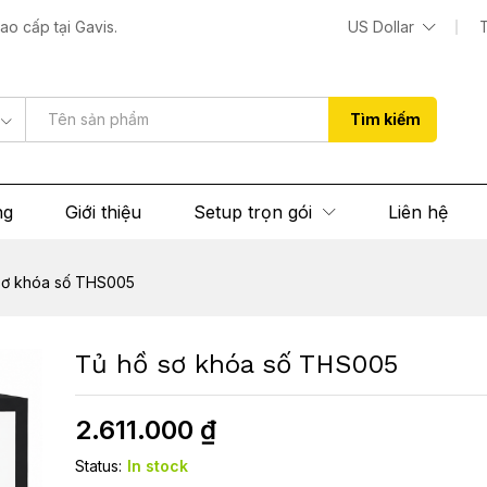
o cấp tại Gavis.
US Dollar
 (0)
Tìm kiếm
ng
Giới thiệu
Setup trọn gói
Liên hệ
sơ khóa số THS005
Tủ hồ sơ khóa số THS005
2.611.000
₫
Status:
In stock