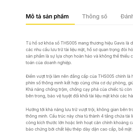
Mô tả sản phẩm
Thông số
Đánh
Tủ hồ sơ khóa số THS005 mang thương hiệu Gavis là d
các nhu cầu lưu trữ tài liệu mật,
hồ sơ quan trọng đòi hỏi
sản phẩm là sự lựa chọn hoàn hảo và không thể thiếu 
toán của doanh nghiệp.
Điểm vượt trội làm nên đẳng cấp của THS005 chính là h
phím số thông minh kết hợp cùng chìa cơ dự phòng,
giú
Khả năng chống trộm,
chống cạy phá của chiếc tủ còn đ
bên trong,
bảo vệ tuyệt đối khối tài liệu mật khỏi các h
Hướng tới khả năng lưu trữ vượt trội,
không gian bên tro
thông minh.
Cấu trúc này chia tủ thành 4 tầng chứa tài 
còng kích thước lớn hoặc linh hoạt căn chỉnh khoảng c
bảo chứng bởi chất liệu thép dày dặn cao cấp,
bề mặt p