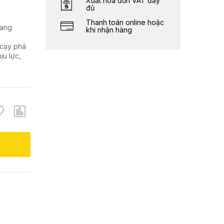
Xuất hóa đơn VAT đầy
đủ
Thanh toán online hoặc
sang
khi nhận hàng
 cạy phá
ịu lực,