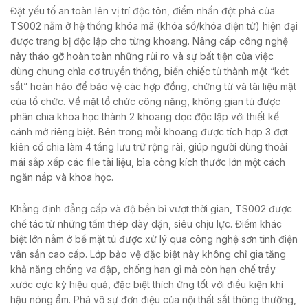
Đặt yếu tố an toàn lên vị trí độc tôn, điểm nhấn đột phá của
TS002 nằm ở hệ thống khóa mã (khóa số/khóa điện tử) hiện đại
được trang bị độc lập cho từng khoang. Nâng cấp công nghệ
này tháo gỡ hoàn toàn những rủi ro và sự bất tiện của việc
dùng chung chìa cơ truyền thống, biến chiếc tủ thành một “két
sắt” hoàn hảo để bảo vệ các hợp đồng, chứng từ và tài liệu mật
của tổ chức. Về mặt tổ chức công năng, không gian tủ được
phân chia khoa học thành 2 khoang dọc độc lập với thiết kế
cánh mở riêng biệt. Bên trong mỗi khoang được tích hợp 3 đợt
kiên cố chia làm 4 tầng lưu trữ rộng rãi, giúp người dùng thoải
mái sắp xếp các file tài liệu, bìa còng kích thước lớn một cách
ngăn nắp và khoa học.
Khẳng định đẳng cấp và độ bền bỉ vượt thời gian, TS002 được
chế tác từ những tấm thép dày dặn, siêu chịu lực. Điểm khác
biệt lớn nằm ở bề mặt tủ được xử lý qua công nghệ sơn tĩnh điện
vân sần cao cấp. Lớp bảo vệ đặc biệt này không chỉ gia tăng
khả năng chống va đập, chống han gỉ mà còn hạn chế trầy
xước cực kỳ hiệu quả, đặc biệt thích ứng tốt với điều kiện khí
hậu nóng ẩm. Phá vỡ sự đơn điệu của nội thất sắt thông thường,