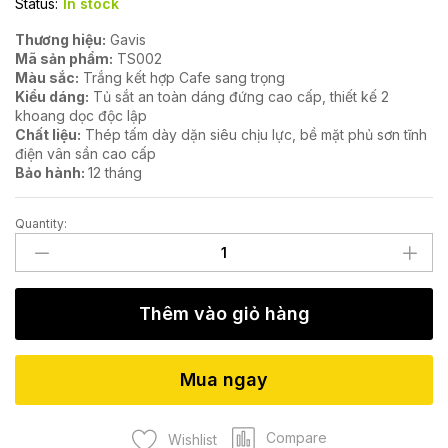
Status:
In stock
Thương hiệu:
Gavis
Mã sản phẩm:
TS002
Màu sắc:
Trắng kết hợp Cafe sang trọng
Kiểu dáng:
Tủ sắt an toàn dáng đứng cao cấp, thiết kế 2
khoang dọc độc lập
Chất liệu:
Thép tấm dày dặn siêu chịu lực, bề mặt phủ sơn tĩnh
điện vân sần cao cấp
Bảo hành:
12 tháng
Quantity:
Tủ
sắt
an
toàn
Thêm vào giỏ hàng
TS002
quantity
Mua ngay
Compare
Wishlist