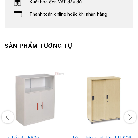
Xuất hóa đơn VAT đầy đủ
Thanh toán online hoặc khi nhận hàng
SẢN PHẨM TƯƠNG TỰ
Tủ hồ sơ THS05
Tủ tài liệu cánh lùa TTL006