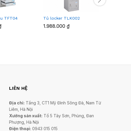
liệu TFT04
Tủ locker TLK002
Tủ file tà
₫
1.988.000
₫
2.696.0
LIÊN HỆ
Địa chỉ:
Tầng 3, CT1 Mỹ Đình Sông Đà, Nam Từ
Liêm, Hà Nội
Xưởng sản xuất:
Tổ 5 Tây Sơn, Phùng, Đan
Phượng, Hà Nội
Điện thoại:
0943 015 015