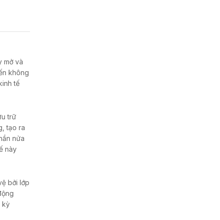
y mở và
đến không
kinh tế
u trữ
, tạo ra
Phần nửa
ế này
ệ bởi lớp
 động
u kỳ