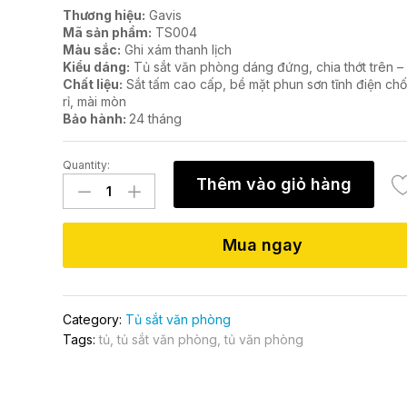
Thương hiệu:
Gavis
Mã sản phẩm:
TS004
Màu sắc:
Ghi xám thanh lịch
Kiểu dáng:
Tủ sắt văn phòng dáng đứng, chia thớt trên –
Chất liệu:
Sắt tấm cao cấp, bề mặt phun sơn tĩnh điện ch
rỉ, mài mòn
Bảo hành:
24 tháng
Quantity:
Tủ
Thêm vào giỏ hàng
sắt
văn
phòng
Mua ngay
TS004
quantity
Category:
Tủ sắt văn phòng
Tags:
tủ
,
tủ sắt văn phòng
,
tủ văn phòng