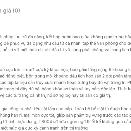
 giá (0)
i pháp lưu trữ đa năng, kết hợp hoàn hảo giữa không gian trưng bà
ng để phục vụ đa dạng nhu cầu từ cá nhân, tập thể văn phòng cho 
u, hồ sơ với một mức chi phí đầu tư vô cùng phải chăng và mang tính 
 bố cục trên – dưới cực kỳ khoa học, bao gồm tổng cộng 6 khoang lư
 mở riêng biệt, bên trong mỗi khoang đều tích hợp sẵn 2 đợt phân tầng
 tệp tài liệu cần truy xuất nhanh hoặc trưng bày đồ vật trang trí. 
 trang bị đầy đủ hệ thống khóa an toàn và tay nắm độc lập. Thiết k
các tư trang cá nhân, hồ sơ nội bộ hay tài sản có giá trị.
ia công từ chất liệu sắt tấm cao cấp. Toàn bộ bề mặt tủ được bảo v
hống han rỉ, mài mòn cực tốt, giúp sản phẩm trụ vững trước các tác
Hướng tới tính thực dụng, TS004 sở hữu ngôn ngữ thiết kế không quá cầ
 một mức giá cực kỳ cạnh tranh trên thị trường.