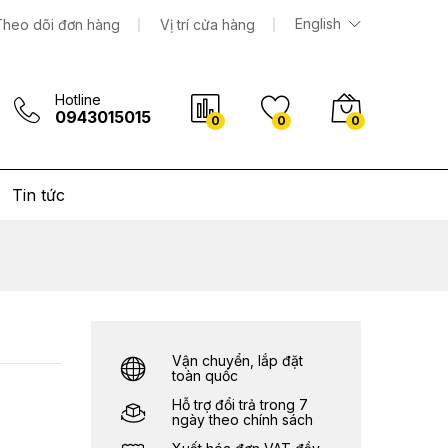
2.250.000
₫
Thêm vào giỏ hàng
English
Theo dõi đơn hàng
Vị trí cửa hàng
Hotline
0943015015
0
0
0
Tin tức
Vận chuyển, lắp đặt
toàn quốc
Hỗ trợ đổi trả trong 7
ngày theo chính sách