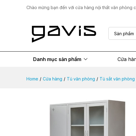
Tủ sắt văn phòng TS004
Chào mừng bạn đến với cửa hàng nội thất văn phòng ca
Mô tả sản phẩm
Thông số
Đánh giá
Sản phẩm
Danh mục sản phẩm
Cửa hà
Home
/
Cửa hàng
/
Tủ văn phòng
/
Tủ sắt văn phòng