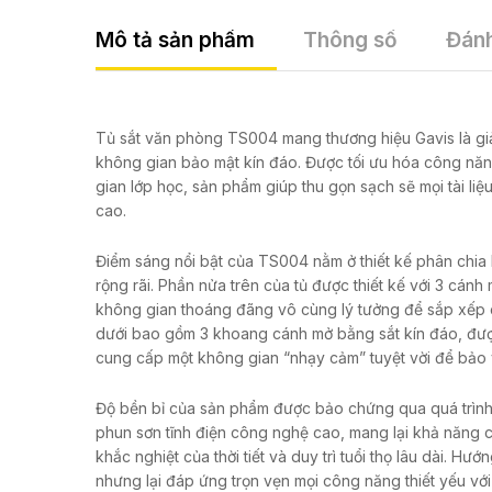
Mô tả sản phẩm
Thông số
Đánh
Tủ sắt văn phòng TS004 mang thương hiệu Gavis là giả
không gian bảo mật kín đáo. Được tối ưu hóa công nă
gian lớp học, sản phẩm giúp thu gọn sạch sẽ mọi tài liệ
cao.
Điểm sáng nổi bật của TS004 nằm ở thiết kế phân chia
rộng rãi. Phần nửa trên của tủ được thiết kế với 3 cánh
không gian thoáng đãng vô cùng lý tưởng để sắp xếp các
dưới bao gồm 3 khoang cánh mở bằng sắt kín đáo, được
cung cấp một không gian “nhạy cảm” tuyệt vời để bảo vệ 
Độ bền bỉ của sản phẩm được bảo chứng qua quá trình g
phun sơn tĩnh điện công nghệ cao, mang lại khả năng c
khắc nghiệt của thời tiết và duy trì tuổi thọ lâu dài. 
nhưng lại đáp ứng trọn vẹn mọi công năng thiết yếu với