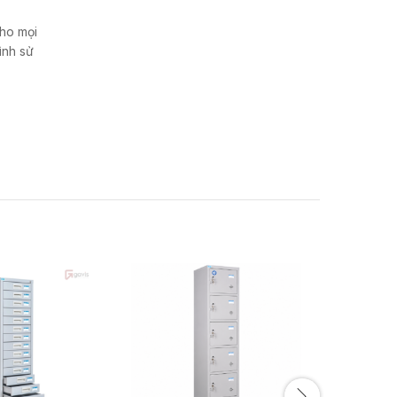
cho mọi
ình sử