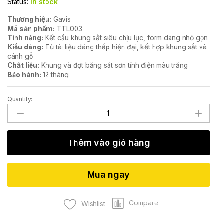
Status:
In stock
Thương hiệu:
Gavis
Mã sản phẩm:
TTL003
Tính năng:
Kết cấu khung sắt siêu chịu lực, form dáng nhỏ gọn
Kiểu dáng:
Tủ tài liệu dáng thấp hiện đại, kết hợp khung sắt và
cánh gỗ
Chất liệu:
Khung và đợt bằng sắt sơn tĩnh điện màu trắng
Bảo hành:
12 tháng
Quantity:
Tủ
tài
liệu
gỗ
Thêm vào giỏ hàng
công
nghiệp
TTL003
Mua ngay
quantity
Compare
Wishlist