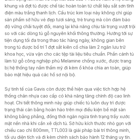
khung và đợt tủ được chế tác hoàn toàn từ chất liệu sắt sơn tĩnh
điện màu trắng thanh lịch. Cấu trúc kim loại này không chỉ giúp
sản phẩm sở hữu vẻ đẹp tươi sáng, trẻ trung mà còn đảm bảo
độ vững chãi tuyệt đối, mang lại khả năng chịu tải trọng vượt trội
so với các dòng tủ gỗ nguyên khối thông thường. Hướng tới sự
tiện dụng tối đa trong thao tác hàng ngày, không gian bên
trong tủ được bố trí 1 đợt sắt kiên cố chia làm 2 ngăn lưu trữ
khoa học, vừa vặn cho các tệp tài liệu tiêu chuẩn. Phần cánh tủ
làm từ gỗ công nghiệp phủ Melamine chống xước, được trang
bị hệ thống tay nắm thẩm mỹ đi kèm ổ khóa chìa an toàn, giúp
bảo mật hiệu quả các hồ sơ nội bộ.
Sự tinh tế của Gavis còn được thể hiện qua việc tích hợp hệ
thống chân nhựa cao cấp có khả năng tăng chỉnh độ cao linh
hoạt. Chi tiết thông minh này giúp chiếc tủ luôn duy trì được
trạng thái cân bằng hoàn hảo trên mọi điều kiện bề mặt sàn
không bằng phẳng, đồng thời ngăn ngừa tình trạng trầy xước
mặt nền nhà khi cần xê dịch tủ. Sở hữu kích thước nhỏ gọn với
chiều cao chỉ 800mm, TTL003 là giải pháp bài trí thông minh,
tối ưu diện tích và đi kèm chính sách bảo hành 12 tháng uy tín.