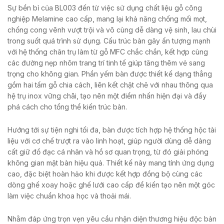
Sự bền bỉ của BL003 đến từ việc sử dụng chất liệu gỗ công
nghiệp Melamine cao cấp, mang lại khả năng chống mối mọt,
chống cong vênh vượt trội và vô cùng dễ dàng vệ sinh, lau chùi
trong suốt quá trình sử dụng. Cấu trúc bàn gây ấn tượng mạnh
với hệ thống chân trụ làm từ gỗ MFC chắc chắn, kết hợp cùng
các đường nẹp nhôm trang trí tinh tế giúp tăng thêm vẻ sang
trọng cho không gian. Phần yếm bàn được thiết kế dạng thẳng
gồm hai tấm gỗ chia cách, liên kết chặt chẽ với nhau thông qua
hệ trụ inox vững chãi, tạo nên một điểm nhấn hiện đại và đầy
phá cách cho tổng thể kiến trúc bàn.
Hướng tới sự tiện nghi tối đa, bàn được tích hợp hệ thống hộc tài
liệu với cơ chế trượt ra vào linh hoạt, giúp người dùng dễ dàng
cất giữ đồ đạc cá nhân và hồ sơ quan trọng, từ đó giải phóng
không gian mặt bàn hiệu quả. Thiết kế này mang tính ứng dụng
cao, đặc biệt hoàn hảo khi được kết hợp đồng bộ cùng các
dòng ghế xoay hoặc ghế lưới cao cấp để kiến tạo nên một góc
làm việc chuẩn khoa học và thoải mái.
Nhằm đáp ứng trọn vẹn yêu cầu nhận diện thương hiệu độc bản