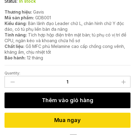
Status:
In stock
Thương hiệu:
Gavis
Mã sản phẩm:
GDB001
Kiểu dáng:
Bàn lãnh đạo Leader chữ L, chân hình chữ Y độc
đáo, có tủ phụ liền bàn đa năng
Tính năng:
Tích hợp hộp điện trên mặt bàn; tủ phụ có vị trí để
CPU, ngăn kéo và khoang chứa hồ sơ
Chất liệu:
Gỗ MFC phủ Melamine cao cấp chống cong vênh,
kháng ẩm, chịu nhiệt tốt
Bảo hành:
12 tháng
Quantity:
Bàn
giám
đốc
GDB001
Thêm vào giỏ hàng
quantity
Mua ngay