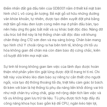
Điểm nhấn đắt giá đầu tiên của GDB001 nằm ở thiết kế mặt bàn
hình chữ L vô cùng ấn tượng. Bề mặt gỗ sở hữu những đường
vân khỏe khoắn, tự nhiên, được tạo điểm xuyết đột phá bằng
một tấm gỗ màu đen lượn cong mềm mại ở phần đầu bàn, tạo
nên hiệu ứng thị giác bắt mắt và sự khác biệt độc đáo. Nâng đỡ
cấu trúc bề thế này là hệ thống chân sắt độc đáo với khung
chân thép ống C12 sơn đen và mạ sáng bóng. Chân bàn mang
tạo hình chữ Y choãi rộng ra hai bên tinh tế, không chỉ tối ưu
hóa không gian để chân mà còn đảm bảo độ cứng chắc, kiên
cố tuyệt đối trên mọi mặt sàn.
Sự tinh tế trong không gian làm việc của lãnh đạo được hoàn
thiện nhờ phần yếm tôn giật lửng được đột lỗ trang trí tỉ mỉ. Chi
tiết này vừa khéo léo đảm bảo sự riêng tư cần thiết cho người
ngồi, vừa tạo độ thông thoáng tối đa, triệt tiêu cảm giác bí bách.
Đi kèm với bàn là hệ thống tủ phụ đa năng liền khối đóng vai trò
như một chân trụ vững chãi, giúp mở rộng diện tích làm việc và
tối ưu không gian lưu trữ tài liệu. Tủ phụ được tích hợp đầy đủ
công năng khoa học bao gồm kệ để CPU, ngăn kéo tiện lợi,