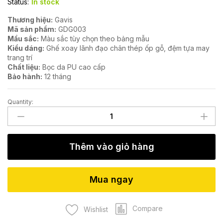
Status:
In stock
Thương hiệu:
Gavis
Mã sản phẩm:
GDG003
Mầu sắc:
Màu sắc tùy chọn theo bảng mẫu
Kiểu dáng:
Ghế xoay lãnh đạo chân thép ốp gỗ, đệm tựa may
trang trí
Chất liệu:
Bọc da PU cao cấp
Bảo hành:
12 tháng
Quantity:
Ghế
giám
đốc
cao
Thêm vào giỏ hàng
cấp
GDG003
quantity
Mua ngay
Compare
Wishlist