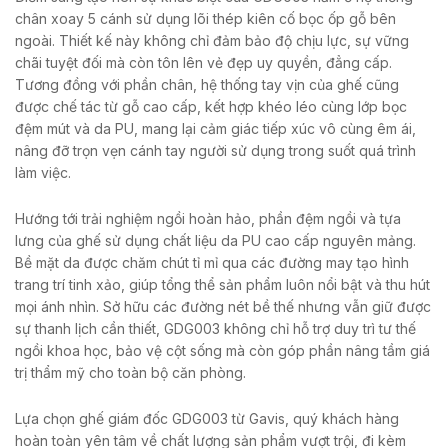
chân xoay 5 cánh sử dụng lõi thép kiên cố bọc ốp gỗ bên
ngoài. Thiết kế này không chỉ đảm bảo độ chịu lực, sự vững
chãi tuyệt đối mà còn tôn lên vẻ đẹp uy quyền, đẳng cấp.
Tương đồng với phần chân, hệ thống tay vịn của ghế cũng
được chế tác từ gỗ cao cấp, kết hợp khéo léo cùng lớp bọc
đệm mút và da PU, mang lại cảm giác tiếp xúc vô cùng êm ái,
nâng đỡ trọn vẹn cánh tay người sử dụng trong suốt quá trình
làm việc.
Hướng tới trải nghiệm ngồi hoàn hảo, phần đệm ngồi và tựa
lưng của ghế sử dụng chất liệu da PU cao cấp nguyên mảng.
Bề mặt da được chăm chút tỉ mỉ qua các đường may tạo hình
trang trí tinh xảo, giúp tổng thể sản phẩm luôn nổi bật và thu hút
mọi ánh nhìn. Sở hữu các đường nét bề thế nhưng vẫn giữ được
sự thanh lịch cần thiết, GDG003 không chỉ hỗ trợ duy trì tư thế
ngồi khoa học, bảo vệ cột sống mà còn góp phần nâng tầm giá
trị thẩm mỹ cho toàn bộ căn phòng.
Lựa chọn ghế giám đốc GDG003 từ Gavis, quý khách hàng
hoàn toàn yên tâm về chất lượng sản phẩm vượt trội, đi kèm