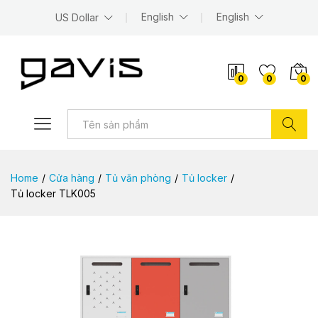
English
English
US Dollar
0
0
0
Tìm kiếm
Home
/
Cửa hàng
/
Tủ văn phòng
/
Tủ locker
/
Tủ locker TLK005