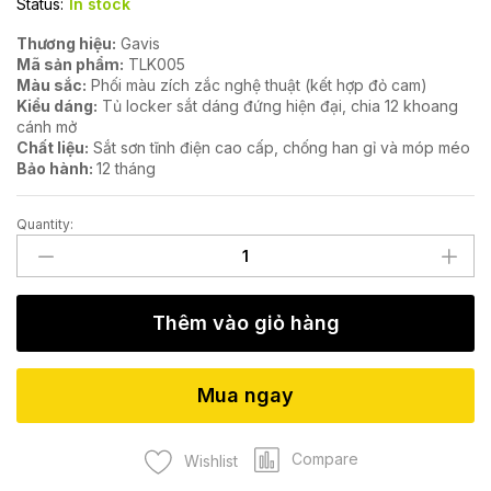
Status:
In stock
Thương hiệu:
Gavis
Mã sản phẩm:
TLK005
Màu sắc:
Phối màu zích zắc nghệ thuật (kết hợp đỏ cam)
Kiểu dáng:
Tủ locker sắt dáng đứng hiện đại, chia 12 khoang
cánh mở
Chất liệu:
Sắt sơn tĩnh điện cao cấp, chống han gỉ và móp méo
Bảo hành:
12 tháng
Quantity:
Tủ
locker
TLK005
quantity
Thêm vào giỏ hàng
Mua ngay
Compare
Wishlist